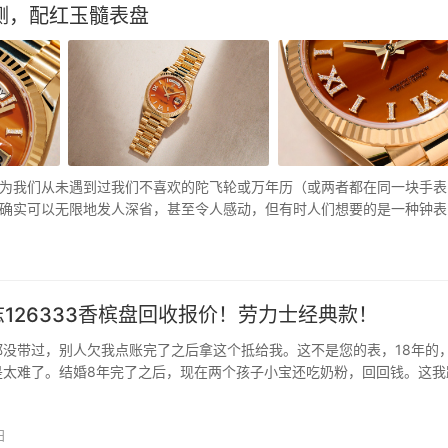
测，配红玉髓表盘
为我们从未遇到过我们不喜欢的陀飞轮或万年历（或两者都在同一块手表
确实可以无限地发人深省，甚至令人感动，但有时人们想要的是一种钟表
可以带来丰厚的回报…
126333香槟盘回收报价！劳力士经典款！
都没带过，别人欠我点账完了之后拿这个抵给我。这不是您的表，18年的
是太难了。结婚8年完了之后，现在两个孩子小宝还吃奶粉，回回钱。这我
多万的，这个抵不了，因为这个本身，这个款式的表126333，现在的专
12万多多12万多这还过了五六年了，…
日