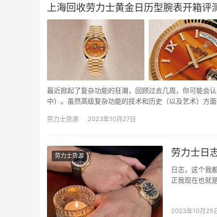
上海回收劳力士黄金日历型腕表开箱评
最近掀起了复杂功能的狂潮，回顾过去几周，你可能会认
中）。虽然高级复杂功能的技术和历史（以及艺术）方面
清洁剂——这提醒人们，虽然机械复杂性带来的朴素乐趣
劳力士货源
2023年10月27日
劳力士日志
劳力士货源
日志，这个我
正我现在也就
讲就是他欠您十
格就12万多，
2023年10月25