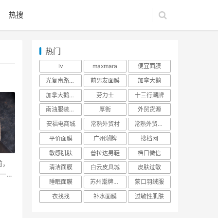
热搜
热门
lv
maxmara
便宜面膜
光复南路潮牌
前男友面膜
加拿大鹅
加拿大鹅羽绒服
劳力士
十三行潮牌
南油服装批发市场
厚街
外贸货源
安福电商城
常熟外贸村
常熟外贸村货源
平价面膜
广州潮牌
搜档网
敏感肌肤
普拉达男鞋
档口微信
前，
清洁面膜
白云皮具城
皮肤过敏
有一种
睡眠面膜
苏州潮牌货源
蒙口羽绒服
衣找找
补水面膜
过敏性肌肤