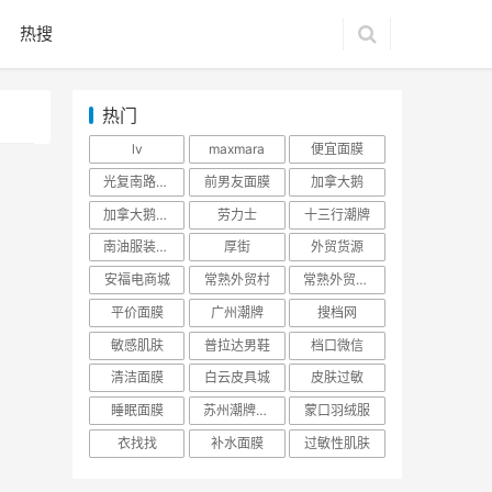
热搜
热门
lv
maxmara
便宜面膜
光复南路潮牌
前男友面膜
加拿大鹅
加拿大鹅羽绒服
劳力士
十三行潮牌
南油服装批发市场
厚街
外贸货源
安福电商城
常熟外贸村
常熟外贸村货源
平价面膜
广州潮牌
搜档网
敏感肌肤
普拉达男鞋
档口微信
清洁面膜
白云皮具城
皮肤过敏
睡眠面膜
苏州潮牌货源
蒙口羽绒服
衣找找
补水面膜
过敏性肌肤