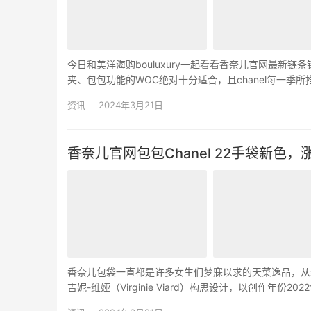
今日和美洋海购bouluxury一起看看香奈儿官网最新
夹、包包功能的WOC绝对十分适合，且chanel每一
过度夸张难以搭配，实在太值得收藏一颗！ 颗粒压花亮
资讯
2024年3月21日
香奈儿官网包包Chanel 22手袋新色
香奈儿包袋一直都是许多女生们梦寐以求的天菜逸品，从经典款2.
吉妮-维娅（Virginie Viard）构思设计，以创作年
码菱格纹皮革、…