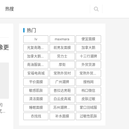
热搜
热门
lv
maxmara
便宜面膜
像更
光复南路潮牌
前男友面膜
加拿大鹅
加拿大鹅羽绒服
劳力士
十三行潮牌
南油服装批发市场
厚街
外贸货源
安福电商城
常熟外贸村
常熟外贸村货源
平价面膜
广州潮牌
搜档网
敏感肌肤
普拉达男鞋
档口微信
清洁面膜
白云皮具城
皮肤过敏
的
睡眠面膜
苏州潮牌货源
蒙口羽绒服
式，
衣找找
补水面膜
过敏性肌肤