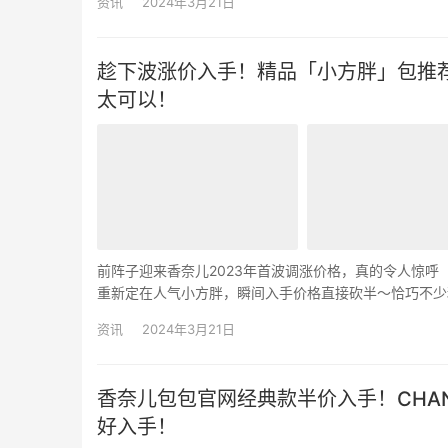
资讯
2024年3月21日
趁下波涨价入手！精品「小方胖」包推荐，
太可以！
前阵子迎来香奈儿2023年首波调涨价格，真的令人惊呼
重新定在人气小方胖，瞬间入手价格直接砍半～恰巧不少精
皮革，背起来太好看！今日美洋海购bouluxury推…
资讯
2024年3月21日
香奈儿包包官网经典款半价入手！CHAN
好入手！