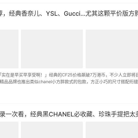
经典香奈儿、YSL、Gucci…尤其这颗平价版方
「实在是早买早享受啊！」经典的CF25价格飙破7万港币，不少人立即将
品品牌也推出类似chanel小方胖款式的包款，方正小巧的尺寸搭配绗
录一次看，经典黑CHANEL必收藏、珍珠手提把太