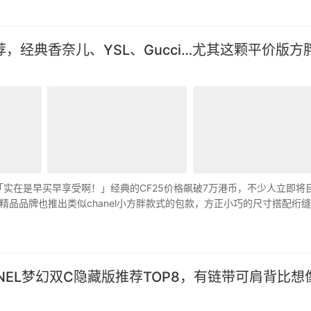
经典香奈儿、YSL、Gucci…尤其这颗平价版方
「实在是早买早享受啊！」经典的CF25价格飙破7万港币，不少人立即将
品品牌也推出类似chanel小方胖款式的包款，方正小巧的尺寸搭配绗
EL梦幻双C隐藏版推荐TOP8，有链带可肩背比想