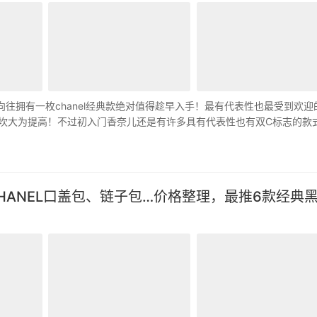
y向往拥有一枚chanel经典款绝对值得趁早入手！最有代表性也最受到欢迎
，入手门坎大为提高！不过初入门香奈儿还是有许多具有代表性也有双C标志的款
HANEL口盖包、链子包…价格整理，最推6款经典