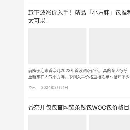
趁下波涨价入手！精品「小方胖」包推荐，
太可以！
前阵子迎来香奈儿2023年首波调涨价格，真的令人惊呼
重新定在人气小方胖，瞬间入手价格直接砍半～恰巧不少精
皮革，背起来太好看！今日美洋海购bouluxury推…
资讯
2024年3月21日
香奈儿包包官网链条钱包WOC包价格目