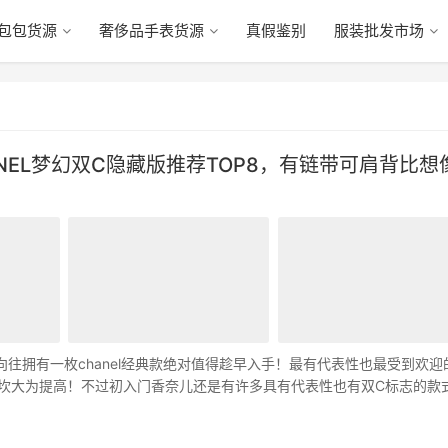
包包货源
奢侈品手表货源
真假鉴别
服装批发市场
EL梦幻双C隐藏版推荐TOP8，有链带可肩背比想
y向往拥有一枚chanel经典款绝对值得趁早入手！最有代表性也最受到欢迎
，入手门坎大为提高！不过初入门香奈儿还是有许多具有代表性也有双C标志的款