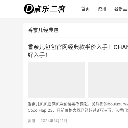
首页
资讯
奢侈品
香奈儿经典包
香奈儿包包官网经典款半价入手！CHAN
好入手！
香奈儿包包官网包款价格每季调涨，美洋海购bouluxur
Coco Flap 23、目前价格大概已经超过8万港币
有链带可以肩背、2.5万港币起步就能珍藏…
资讯
2024年3月21日