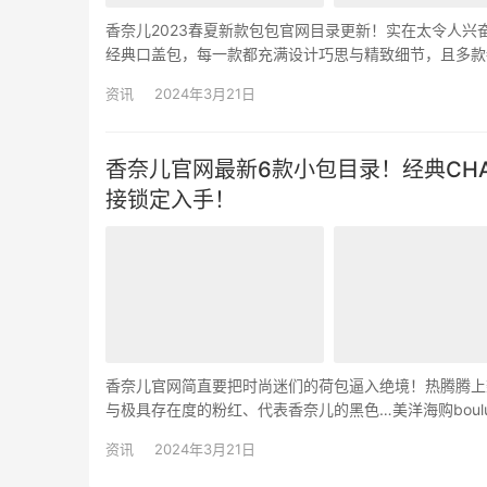
香奈儿2023春夏新款包包官网目录更新！实在太令人兴奋了～
经典口盖包，每一款都充满设计巧思与精致细节，且多款
手小香包就趁现在！ CHANEL香奈儿202…
资讯
2024年3月21日
香奈儿官网最新6款小包目录！经典CH
接锁定入手！
香奈儿官网简直要把时尚迷们的荷包逼入绝境！热腾腾上架
与极具存在度的粉红、代表香奈儿的黑色…美洋海购boul
1.香奈儿米色链子小包，HK$18,100 2…
资讯
2024年3月21日