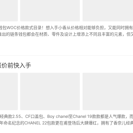
链条钱包WOC价格款式目录！想入手小香从价格相对能够负担，又能同时拥
季所推出的链条钱包都会在材质、零件及设计上增添上不同且丰富的元素，但
…
，涨价前快入手
55、CF口盖包、Boy chanel至Chanel 19款款都是人气爆款，
份2022年命名纪念的CHANEL 22包款更在甫登场后大肆爆红，拥有了香奈儿经