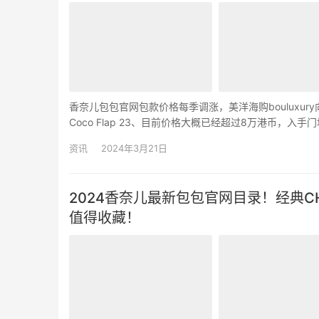
香奈儿包包官网包款价格每季调涨，美洋海购bouluxur
Coco Flap 23、目前价格大概已经超过8万港币
有链带可以肩背、2.5万港币起步就能珍藏…
资讯
2024年3月21日
2024香奈儿最新包包官网目录！经典C
值得收藏！