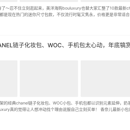
忍不住立刻逛起来，美洋海购bouluxury也替大家汇整了10款最新cha
都是现在热门的迷你尺寸包款，不仅流行时髦又隽永，价格更是非常适合
ANEL链子化妆包、WOC、手机包太心动，年底犒
的经典chanel链子化妆包、WOC小包、手机包都以识别元素延伸，奶
uxury真的觉得让人想冲动找个理由说服自己立刻买单！ 香奈儿最新小包