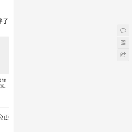
胖子
目标
缝澎润
像更