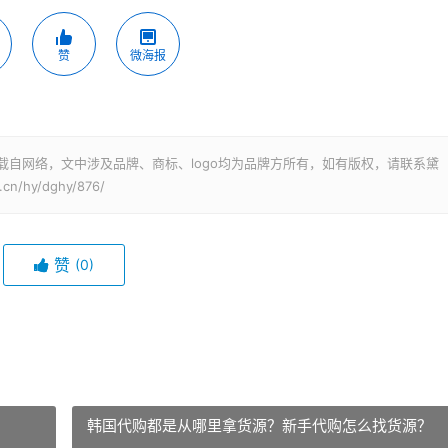
赞
微海报
载自网络，文中涉及品牌、商标、logo均为品牌方所有，如有版权，请联系黛
n/hy/dghy/876/
赞
(0)
韩国代购都是从哪里拿货源？新手代购怎么找货源？