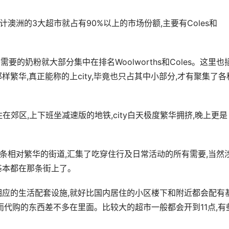
计澳洲的3大超市就占有90%以上的市场份额,主要有Coles和
需要的奶粉就大部分集中在排名Woolworths和Coles。这里也
繁华,真正能称的上city,毕竟也只占其中小部分,才有聚集了各
在郊区,上下班坐减速版的地铁,city白天极度繁华拥挤,晚上更是
有一条相对繁华的街道,汇集了吃穿住行及日常活动的所有需要,当然
基本都在那条街上了。
相应的生活配套设施,就好比国内居住的小区楼下和附近都会配有
而代购的东西差不多在里面。比较大的超市一般都会开到11点,有