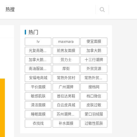
热搜
热门
lv
maxmara
便宜面膜
光复南路潮牌
前男友面膜
加拿大鹅
加拿大鹅羽绒服
劳力士
十三行潮牌
南油服装批发市场
厚街
外贸货源
安福电商城
常熟外贸村
常熟外贸村货源
平价面膜
广州潮牌
搜档网
敏感肌肤
普拉达男鞋
档口微信
清洁面膜
白云皮具城
皮肤过敏
睡眠面膜
苏州潮牌货源
蒙口羽绒服
衣找找
补水面膜
过敏性肌肤