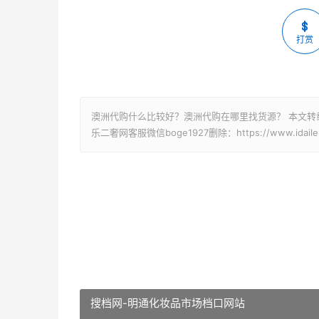
打赏
澳洲代购什么比较好？澳洲代购在哪里找货源？ 本文转
乐二奢网客服微信boge1927删除：https://www.idaile.c
搜档网-明通化妆品市场档口网站