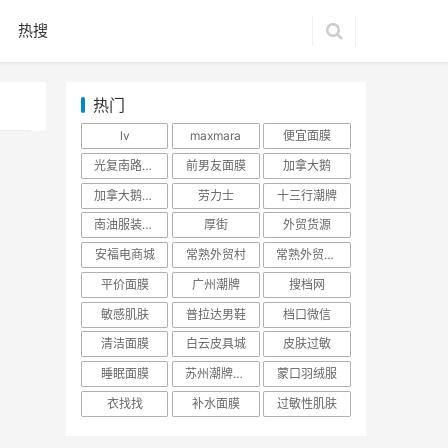
热搜
热门
lv
maxmara
便宜面膜
光复南路潮牌
前男友面膜
加拿大鹅
加拿大鹅羽绒服
劳力士
十三行潮牌
南油服装批发市场
厚街
外贸货源
安福电商城
常熟外贸村
常熟外贸村货源
平价面膜
广州潮牌
搜档网
敏感肌肤
普拉达男鞋
档口微信
清洁面膜
白云皮具城
皮肤过敏
睡眠面膜
苏州潮牌货源
蒙口羽绒服
衣找找
补水面膜
过敏性肌肤