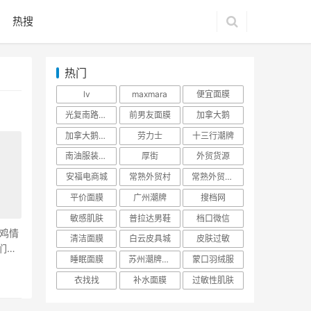
热搜
热门
lv
maxmara
便宜面膜
光复南路潮牌
前男友面膜
加拿大鹅
加拿大鹅羽绒服
劳力士
十三行潮牌
南油服装批发市场
厚街
外贸货源
安福电商城
常熟外贸村
常熟外贸村货源
平价面膜
广州潮牌
搜档网
敏感肌肤
普拉达男鞋
档口微信
鸡情
清洁面膜
白云皮具城
皮肤过敏
们又
睡眠面膜
苏州潮牌货源
蒙口羽绒服
衣找找
补水面膜
过敏性肌肤