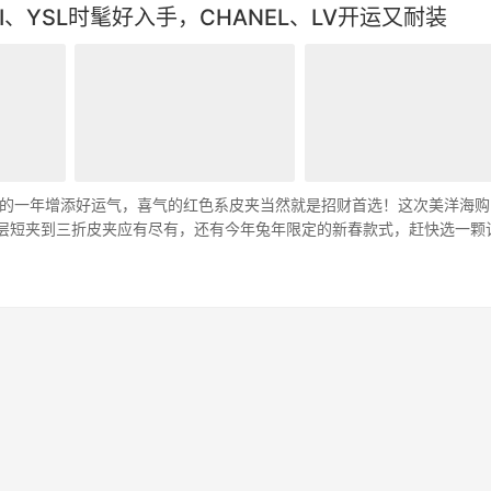
I、YSL时髦好入手，CHANEL、LV开运又耐装
的一年增添好运气，喜气的红色系皮夹当然就是招财首选！这次美洋海购
，从双层短夹到三折皮夹应有尽有，还有今年兔年限定的新春款式，赶快选一颗
」…