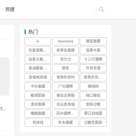
热搜
热门
lv
maxmara
便宜面膜
光复南路潮牌
前男友面膜
加拿大鹅
加拿大鹅羽绒服
劳力士
十三行潮牌
南油服装批发市场
厚街
外贸货源
安福电商城
常熟外贸村
常熟外贸村货源
平价面膜
广州潮牌
搜档网
敏感肌肤
普拉达男鞋
档口微信
清洁面膜
白云皮具城
皮肤过敏
讨喜
睡眠面膜
苏州潮牌货源
蒙口羽绒服
衣找找
补水面膜
过敏性肌肤