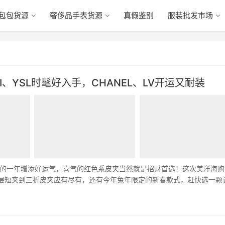
包包货源
奢侈品手表货源
真假鉴别
服装批发市场
I、YSL时髦好入手，CHANEL、LV开运又耐装
的一年增添好运气，喜气的红色系皮夹当然就是招财首选！这次美洋海购
，从双层短夹到三折皮夹应有尽有，还有今年兔年限定的新春款式，赶快选一颗
」…