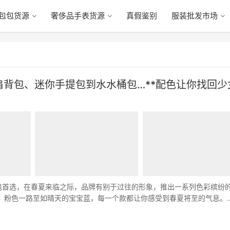
包包货源
奢侈品手表货源
真假鉴别
服装批发市场
！丹宁肩背包、迷你手提包到水水桶包…**配色让你找回少
成为女孩买包首选，在春夏来临之际，品牌有别于过往的形象，推出一系列色彩缤纷
黄色、粉色一路至如晴天的宝宝蓝，每一个款都让你感受到春夏将至的气息。