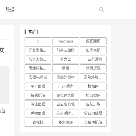
热搜
热门
lv
maxmara
便宜面膜
女
光复南路潮牌
前男友面膜
加拿大鹅
加拿大鹅羽绒服
劳力士
十三行潮牌
南油服装批发市场
厚街
外贸货源
安福电商城
常熟外贸村
常熟外贸村货源
平价面膜
广州潮牌
搜档网
敏感肌肤
普拉达男鞋
档口微信
清洁面膜
白云皮具城
皮肤过敏
的包
睡眠面膜
苏州潮牌货源
蒙口羽绒服
衣找找
补水面膜
过敏性肌肤