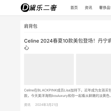
首页
资讯
奢侈品
肩背包
Celine 2024春夏10款美包登场
心
Celine在BLACKPINK成员Lisa加持下，近年
款，今天美洋海购bouluxury和你一起看从鲜嫩的淡
Besace亮面小牛皮革迷你手提肩背包 「…
资讯
2024年3月21日