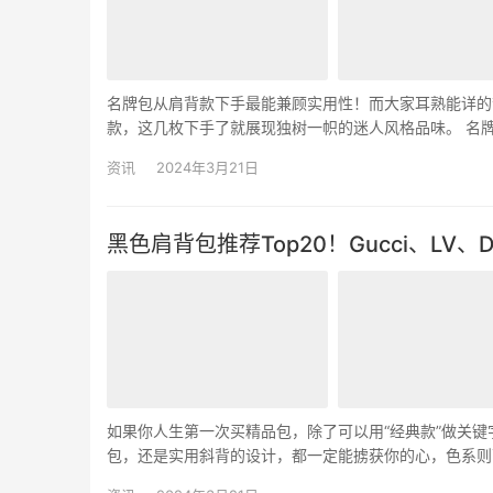
名牌包从肩背款下手最能兼顾实用性！而大家耳熟能详的梦幻品
款，这几枚下手了就展现独树一帜的迷人风格品味。 名牌肩
HK$15,600 名牌肩背包推荐2.D…
资讯
2024年3月21日
黑色肩背包推荐Top20！Gucci、LV、Dio
如果你人生第一次买精品包，除了可以用“经典款”做关
包，还是实用斜背的设计，都一定能掳获你的心，色系则可以跟
还在考虑近期要买什么犒赏自己的人，这张购物清单一定