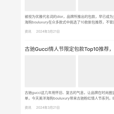
被视为优雅代名词的dior，品牌所推出的包款，早已成
海购bouluxury在众多款式中挑选了10款新包推荐，不管是
一季的主打款，想在下半年购入…
资讯
2024年3月21日
古驰Gucci情人节限定包款Top10
古驰gucci这几年用怀旧、复古的气息，让品牌在时尚
单，今天美洋海购bouluxury带来古驰粉红情人节系列，Bam
粉色，品牌用可爱的外型陪大家度…
资讯
2024年3月21日