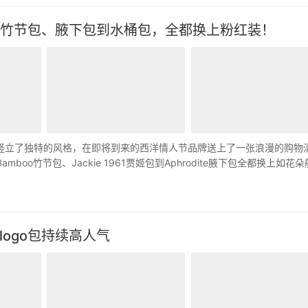
推荐，竹节包、腋下包到水桶包，全都换上粉红装！
圈竖立了独特的风格，在即将到来的西洋情人节品牌送上了一张浪漫的购物
boo竹节包、Jackie 1961贾姬包到Aphrodite腋下包全都换上如花
 logo包持续高人气