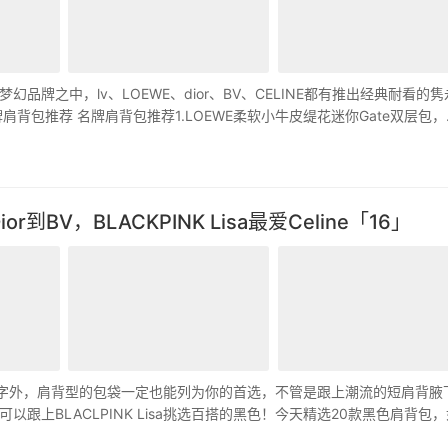
牌之中，lv、LOEWE、dior、BV、CELINE都有推出经典耐看的隽
背包推荐 名牌肩背包推荐1.LOEWE柔软小牛皮缇花迷你Gate双层包，
r到BV，BLACKPINK Lisa最爱Celine「16」
键字外，肩背型的包袋一定也能列为你的首选，不管是跟上潮流的短肩背腋
上BLACLPINK Lisa挑选百搭的黑色！今天精选20款黑色肩背包
…