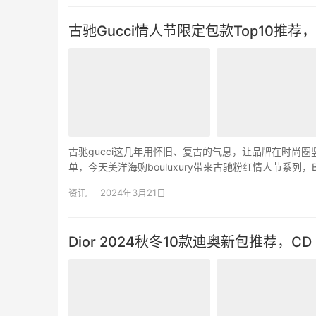
古驰Gucci情人节限定包款Top10
古驰gucci这几年用怀旧、复古的气息，让品牌在时尚
单，今天美洋海购bouluxury带来古驰粉红情人节系列，Bam
粉色，品牌用可爱的外型陪大家度…
资讯
2024年3月21日
Dior 2024秋冬10款迪奥新包推荐，CD