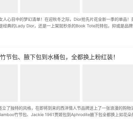
为女人心目中的梦幻清单！在迎秋冬之际，Dior抢先片花全新一季的单品！
经典的Lady Dior，还是一上架就秒杀的Book Tote托特包，抑或是品
推荐，竹节包、腋下包到水桶包，全都换上粉红装！
圈竖立了独特的风格，在即将到来的西洋情人节品牌送上了一张浪漫的购物
boo竹节包、Jackie 1961贾姬包到Aphrodite腋下包全都换上如花