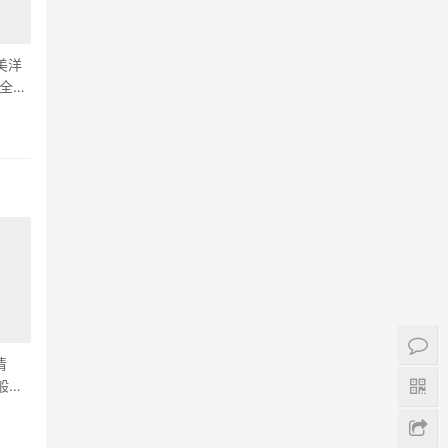
美洋
牌全新
清
朵般的