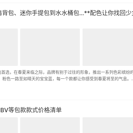
！丹宁肩背包、迷你手提包到水水桶包…**配色让你找回少
成为女孩买包首选，在春夏来临之际，品牌有别于过往的形象，推出一系列色彩缤纷
黄色、粉色一路至如晴天的宝宝蓝，每一个款都让你感受到春夏将至的气息。
r、BV等包款款式价格清单