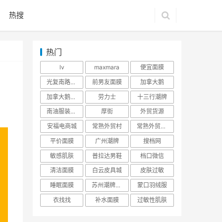
热搜
热门
lv
maxmara
便宜面膜
光复南路潮牌
前男友面膜
加拿大鹅
加拿大鹅羽绒服
劳力士
十三行潮牌
南油服装批发市场
厚街
外贸货源
安福电商城
常熟外贸村
常熟外贸村货源
平价面膜
广州潮牌
搜档网
敏感肌肤
普拉达男鞋
档口微信
清洁面膜
白云皮具城
皮肤过敏
睡眠面膜
苏州潮牌货源
蒙口羽绒服
衣找找
补水面膜
过敏性肌肤