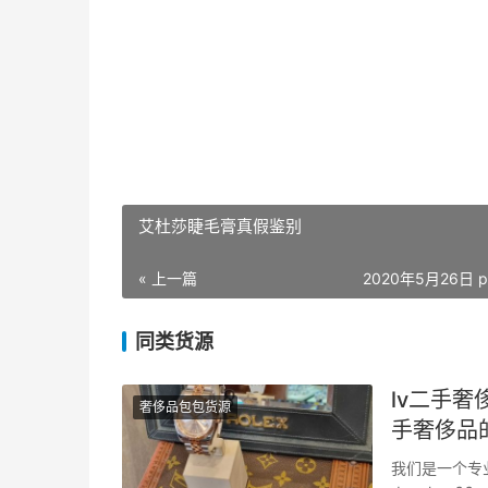
艾杜莎睫毛膏真假鉴别
« 上一篇
2020年5月26日 p
同类货源
lv二手
奢侈品包包货源
手奢侈品的
我们是一个专