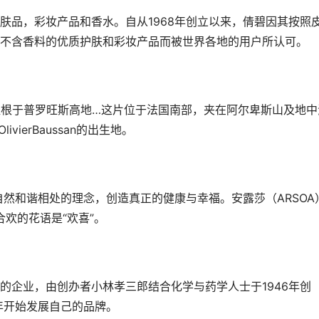
肤品，彩妆产品和香水。自从1968年创立以来，倩碧因其按照
不含香料的优质护肤和彩妆产品而被世界各地的用户所认可。
6年，植根于普罗旺斯高地…这片位于法国南部，夹在阿尔卑斯山及地中
vierBaussan的出生地。
人与自然和谐相处的理念，创造真正的健康与幸福。安露莎（ARSOA
，合欢的花语是“欢喜”。
的企业，由创办者小林孝三郎结合化学与药学人士于1946年创
年开始发展自己的品牌。