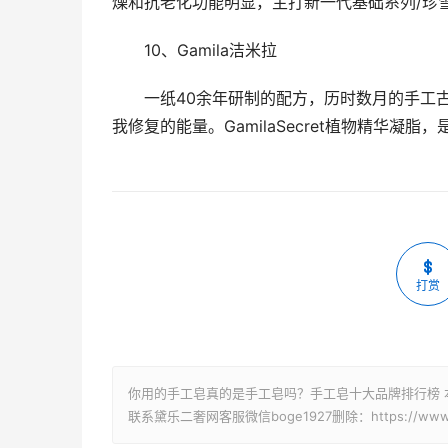
燥和抗老化功能明显，主打新一代基础系列/珍
10、Gamila洁米拉
一纸40余年研制的配方，历时数月的手工
我修复的能量。GamilaSecret植物精华凝
打赏
你用的手工皂真的是手工皂吗？手工皂十大品牌排行榜 
联系黛乐二奢网客服微信boge1927删除：https://www.idai