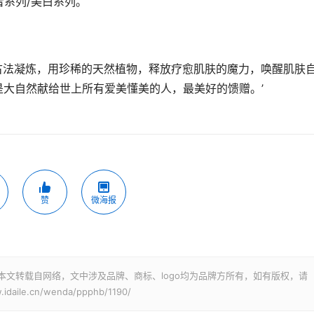
雪系列/美白系列。
古法凝炼，用珍稀的天然植物，释放疗愈肌肤的魔力，唤醒肌肤
脂，是大自然献给世上所有爱美懂美的人，最美好的馈赠。’
赞
微海报
本文转载自网络，文中涉及品牌、商标、logo均为品牌方所有，如有版权，请
le.cn/wenda/ppphb/1190/