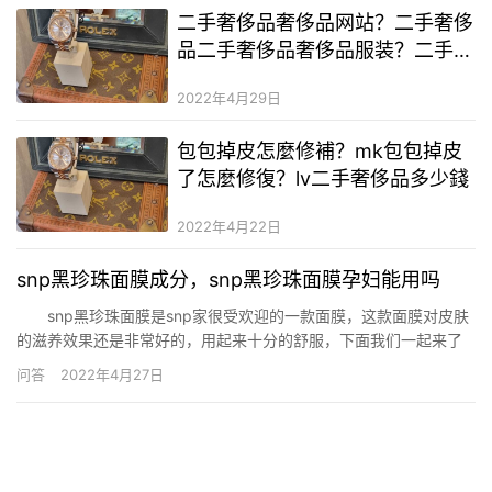
二手奢侈品奢侈品网站？二手奢侈
品二手奢侈品奢侈品服装？二手奢
侈品lv衣服男装厂家直销一手货源
2022年4月29日
包包掉皮怎麼修補？mk包包掉皮
了怎麼修復？lv二手奢侈品多少錢
2022年4月22日
snp黑珍珠面膜成分，snp黑珍珠面膜孕妇能用吗
snp黑珍珠面膜是snp家很受欢迎的一款面膜，这款面膜对皮肤
的滋养效果还是非常好的，用起来十分的舒服，下面我们一起来了
解下这款面膜里面的成分吧。 snp黑珍珠面膜成分 snp黑
问答
2022年4月27日
珍珠的面膜成分中有黑珍珠提取液、黑豆提取液、大米提取液、奇
亚籽提取液、透明质酸、黑色农作物提取液。薄薄的一片面…