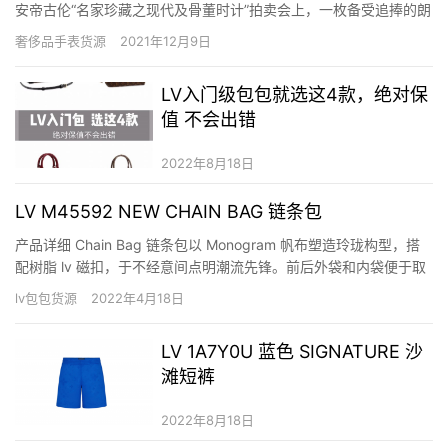
安帝古伦“名家珍藏之现代及骨董时计”拍卖会上，一枚备受追捧的朗
格杰作：具备罕有白色黄金表壳及蓝色表盘组合的Tourbillon
奢侈品手表货源
2021年12月9日
「Pour le Mérite」腕表以275,710欧元易手。这枚迷人的腕表是
1994年2…
LV入门级包包就选这4款，绝对保
值 不会出错
2022年8月18日
LV M45592 NEW CHAIN BAG 链条包
产品详细 Chain Bag 链条包以 Monogram 帆布塑造玲珑构型，搭
配树脂 lv 磁扣，于不经意间点明潮流先锋。前后外袋和内袋便于取
放随身物品，安心出席昼夜场合。 详细特征 24 x 17 x 12 厘米 (长
lv包包货源
2022年4月18日
度 x 高 x 宽) Monogram 涂层帆布 光滑牛皮饰边 超细纤维内衬
做…
LV 1A7Y0U 蓝色 SIGNATURE 沙
滩短裤
2022年8月18日