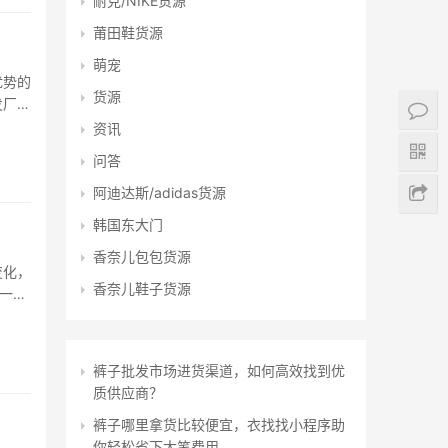
耐克/NIKE货源
莆田鞋货源
萌宠
优势的
货源
发厂家
链解决
资讯
问答
阿迪达斯/adidas货源
韩国东大门
香奈儿包包货源
变化，
香奈儿鞋子货源
一领
消费者
裤子批发市场进货渠道，如何高效找到优
质供应商？
裤子哪里拿货比较便宜，衣找找小程序助
你轻松省下大笔费用