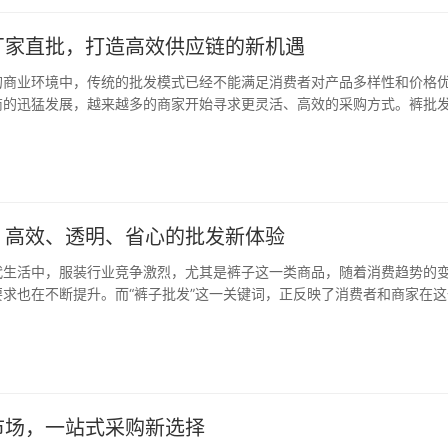
厂家直批，打造高效供应链的新机遇
的商业环境中，传统的批发模式已经不能满足消费者对产品多样性和价格
商的迅猛发展，越来越多的商家开始寻求更灵活、高效的采购方式。裤批
一趋势下应运而生的全新模式，为服装行业提供了更为直接、高效的供应
小程序作为专业的裤子批发市场档口信息查询…
，高效、透明、省心的批发新体验
代生活中，服装行业竞争激烈，尤其是裤子这一类商品，随着消费趋势的
求也在不断提升。而“裤子批发”这一关键词，正反映了消费者和商家在这
求。衣找找小程序，正是为了解决这些痛点而应运而生的平台，为商家和
、透明、省心的裤子批发解决方案。 衣找…
市场，一站式采购新选择