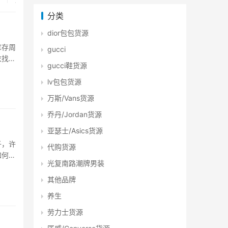
分类
dior包包货源
库存周
gucci
衣找找
gucci鞋货源
新的购
lv包包货源
万斯/Vans货源
乔丹/Jordan货源
亚瑟士/Asics货源
子，许
代购货源
如何找
光复南路潮牌男装
运而
其他品牌
养生
劳力士货源