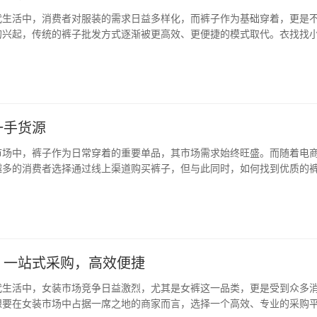
代生活中，消费者对服装的需求日益多样化，而裤子作为基础穿着，更是
的兴起，传统的裤子批发方式逐渐被更高效、更便捷的模式取代。衣找找
为连接服装批发与零售的桥梁，为商家和消费者提供了全新的购物体验。 
于裤子批发市场档口的信息查询与拼单拿货，覆…
一手货源
市场中，裤子作为日常穿着的重要单品，其市场需求始终旺盛。而随着电
越多的消费者选择通过线上渠道购买裤子，但与此同时，如何找到优质的
为了许多商家关注的焦点。衣找找小程序，作为一款专业的裤子批发市场
拿货平台，为消费者和商家提供了高效、便捷的…
，一站式采购，高效便捷
代生活中，女装市场竞争日益激烈，尤其是女裤这一品类，更是受到众多
想要在女装市场中占据一席之地的商家而言，选择一个高效、专业的采购