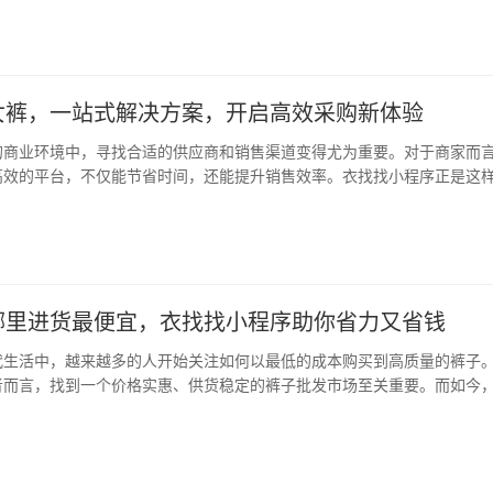
台，省时省力 衣找找小程序是一款专注于裤…
女裤，一站式解决方案，开启高效采购新体验
的商业环境中，寻找合适的供应商和销售渠道变得尤为重要。对于商家而
高效的平台，不仅能节省时间，还能提升销售效率。衣找找小程序正是这
拼单拿货、代购代销于一体的综合性平台，尤其适合想要批量采购裤子、
小程序作为专业的裤子批发市场档口信息查询…
哪里进货最便宜，衣找找小程序助你省力又省钱
代生活中，越来越多的人开始关注如何以最低的成本购买到高质量的裤子
者而言，找到一个价格实惠、供货稳定的裤子批发市场至关重要。而如今
，衣找找小程序成为了许多人的首选平台，它不仅提供丰富的批发市场信
代发，真正实现了“省心、省钱、省力”的购…