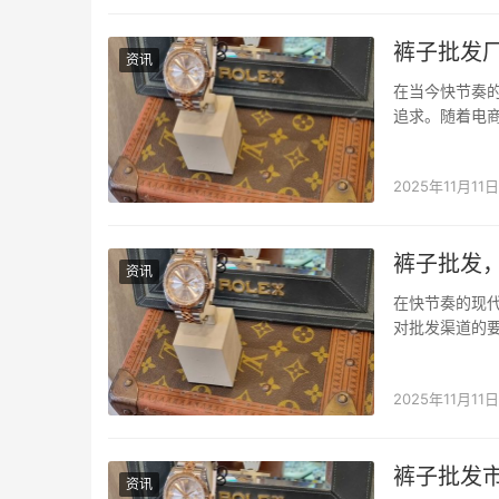
裤子批发
资讯
在当今快节奏
追求。随着电
直批，正是这
方案。 衣找找
2025年11月11日
裤子批发
资讯
在快节奏的现
对批发渠道的要
域的痛点与需
提供了一个高效
2025年11月11日
裤子批发
资讯