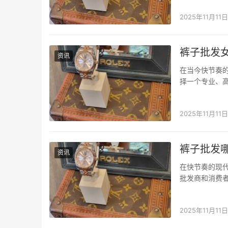
序：专业批发平
2025年11月11日
裤子批发
资讯
在当今快节奏
择一个专业、
集信息查询、
商家。 衣找找
2025年11月11日
裤子批发
资讯
在快节奏的现
批发商和消费
互联网的发展
支持拼单、一件
2025年11月11日