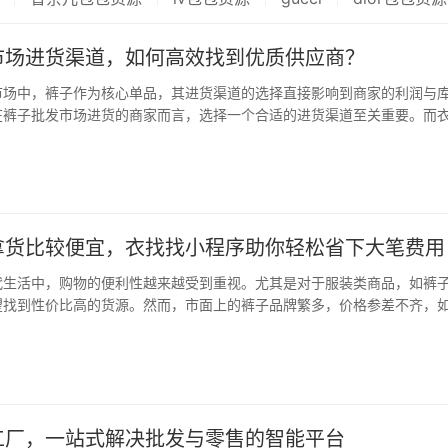
市场进货渠道，如何高效找到优质供应商？
市场中，裤子作为核心单品，其进货渠道的选择直接影响到商家的利润与
在裤子批发市场进货的商家而言，选择一个合适的进货渠道至关重要。而
一款专业的裤子批发市场档口信息查询与拼单拿货平台，为商家提供了全
提升了进货效率与成本控制。 衣找找小程序…
拿货比较便宜，衣找找小程序助你轻松省下大笔费用
代生活中，购物的便利性越来越受到重视。尤其是对于服装类商品，如裤
望找到性价比高的货源。然而，市面上的裤子品牌繁多，价格参差不齐，
实惠的货源，成为了许多人的关注点。在这样的背景下，衣找找小程序应
专业、高效的裤子批发与代购平台。 衣找找小…
工厂，一站式解决批发与零售的智能平台