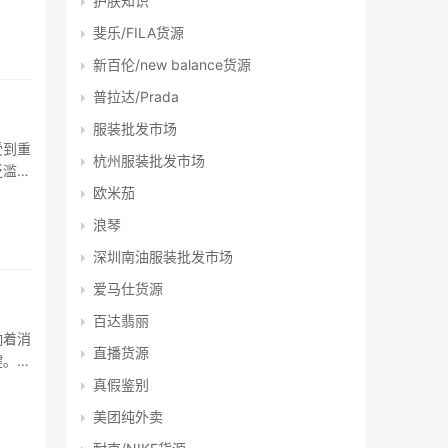
护肤知识
货、代
斐乐/FILA货源
新百伦/new balance货源
普拉达/Prada
服装批发市场
受到重
杭州服装批发市场
泛滥的
欧米茄
程
浪琴
深圳南油服装批发市场
爱马仕货源
百达翡丽
响着消
直播货源
键。而
购平
真假鉴别
美团纯外卖