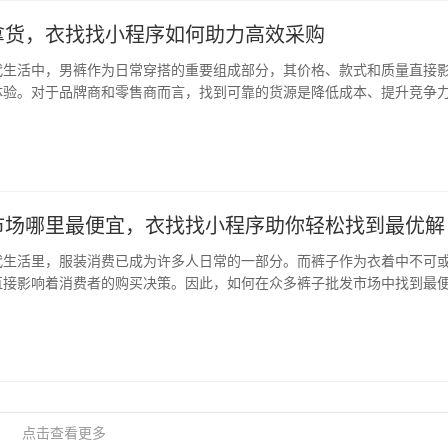
拿货，衣找找小程序如何助力高效采购
代生活中，男裤作为日常穿搭的重要组成部分，其价格、款式和质量直接
体验。对于品牌商和零售商而言，找到可靠的货源是降低成本、提升竞争
里拿货”这一问题，早已不是简单的“买哪里买”，而是一个涉及供应链、市
系统性问题。 在这样的背景下，衣找找…
市场哪里最便宜，衣找找小程序助你轻松找到最优解
代生活里，服装消费已成为许多人日常的一部分。而裤子作为衣着中不可
直接影响着消费者的购买决策。因此，如何在众多裤子批发市场中找到最
消费者关注的焦点。本文将围绕“裤子批发市场哪里最便宜”这一主题，结
势，为你提供一份实用的购物指南。 一、…
点击查看更多