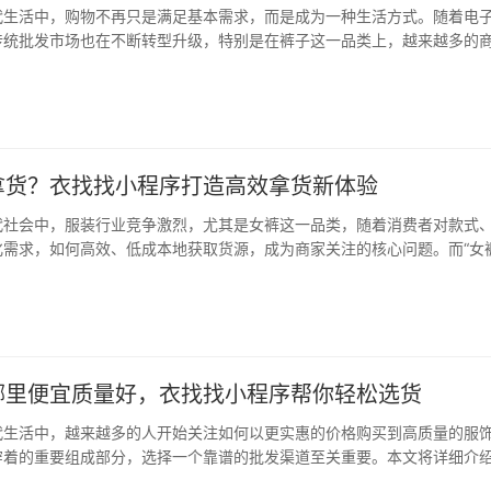
代生活中，购物不再只是满足基本需求，而是成为一种生活方式。随着电
传统批发市场也在不断转型升级，特别是在裤子这一品类上，越来越多的
更加高效、便捷的采购方式。而“衣找找小程序”正是为这一需求量身打造
合了全国多个裤子批发市场的信息，还为用户…
拿货？衣找找小程序打造高效拿货新体验
代社会中，服装行业竞争激烈，尤其是女裤这一品类，随着消费者对款式
化需求，如何高效、低成本地获取货源，成为商家关注的核心问题。而“女
题，正日益成为众多服装从业者关注的焦点。 在传统供应链中，女性裤类
临诸多挑战，如信息不对称、渠道单一、中间…
哪里便宜质量好，衣找找小程序帮你轻松选货
代生活中，越来越多的人开始关注如何以更实惠的价格购买到高质量的服
穿着的重要组成部分，选择一个靠谱的批发渠道至关重要。本文将详细介
势，帮助消费者在裤子批发领域找到性价比高、质量可靠的选择。 衣找找