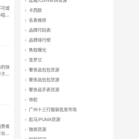
匡威/Converse货源
不可或
卡西欧
小程序
名表维修
衣找
品牌尺码表
品牌排行榜
售假曝光
圣罗兰
商的快
奢侈品包包货源
裤子批
奢侈品包包货源
档口信
奢侈品手表货源
帝舵
广州十三行服装批发市场
彪马/PUMA货源
消费者
微商货源
平台，