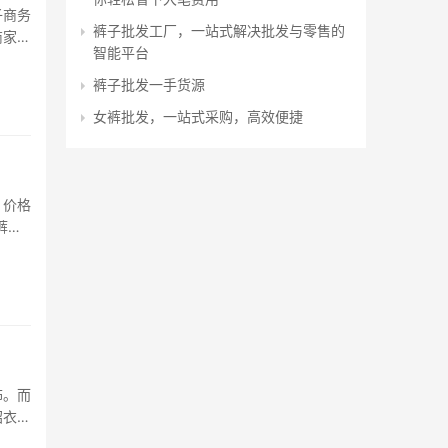
子商务
裤子批发工厂，一站式解决批发与零售的
商家和
智能平台
的平
裤子批发一手货源
女裤批发，一站式采购，高效便捷
、价格
裤哪
商品
饰。而
绍衣找
小程