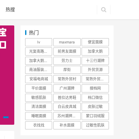
热搜
热门
lv
maxmara
便宜面膜
光复南路潮牌
前男友面膜
加拿大鹅
加拿大鹅羽绒服
劳力士
十三行潮牌
南油服装批发市场
厚街
外贸货源
安福电商城
常熟外贸村
常熟外贸村货源
平价面膜
广州潮牌
搜档网
敏感肌肤
普拉达男鞋
档口微信
清洁面膜
白云皮具城
皮肤过敏
睡眠面膜
苏州潮牌货源
蒙口羽绒服
衣找找
补水面膜
过敏性肌肤
服装批发市场
资讯