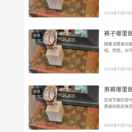
是提升销量、
购服务于一体
2025年11月11日
裤子哪里
资讯
随着消费者对
视。然而，对
市场环境中，
序：专业批发平
2025年11月11日
男裤哪里
资讯
在快节奏的现
费者的购买体
如今，衣找找
台。 衣找找小
2025年11月11日