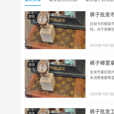
裤子批发
资讯
在如今的服装
转。对于想要
小程序，作为
物方式，极大地
2025年11月11日
裤子哪里
资讯
在快节奏的现
多消费者都希
到真正便宜又
生，成为了一款
2025年11月11日
裤子批发
资讯