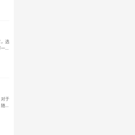
言，选
样一款
女裤的
。对于
，随着
息，还