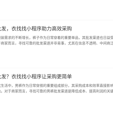
降低运营成本的关键。衣找找小程序，正是这样一个集信息查询、拼单拿
的平台，为女性服装批发商和零售商提供了前所…
批发，衣找找小程序助力高效采购
服装需求的不断增长，裤子作为日常穿着的重要单品，其批发渠道也日益
于商家而言，寻找可靠的批发渠道并非易事，尤其在信息不透明、中间商
如何高效、低成本地获取优质货源，成为许多商家关注的焦点。 衣找找小
台，一站式解决方案 在这样的背景下，衣找找…
批发？衣找找小程序让采购更简单
代生活中，男裤作为日常穿搭的重要组成部分，其采购成本和效率直接影
验。对于商家而言，寻找可靠的男裤批发渠道是降低成本、提高利润的关
小程序正成为男裤批发的新宠，为商家提供了一个高效、透明、便捷的采
程序作为专业的裤子批发市场档口信息查询和拼…