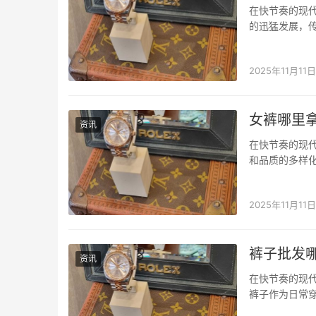
在快节奏的现
的迅猛发展，
消费者开始寻找
台，它不仅整
2025年11月11日
女裤哪里
资讯
在快节奏的现
和品质的多样
里拿货”这一问
的采购往往面
2025年11月11日
裤子批发
资讯
在快节奏的现
裤子作为日常
找小程序的优