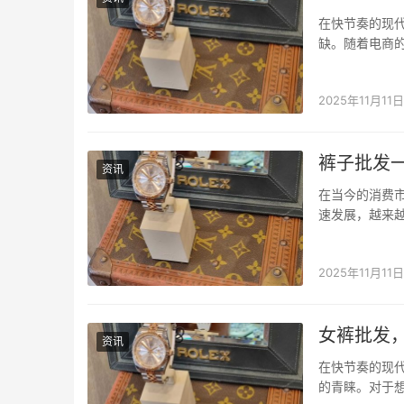
在快节奏的现
缺。随着电商
应运而生，成
找小程序专注
2025年11月11日
裤子批发
资讯
在当今的消费
速发展，越来
发货源，也成
息查询与拼单
2025年11月11日
女裤批发
资讯
在快节奏的现
的青睐。对于