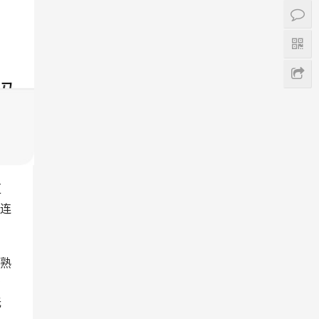
汇
连
熟
场
无