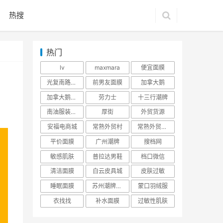
热搜
热门
lv
maxmara
便宜面膜
光复南路潮牌
前男友面膜
加拿大鹅
加拿大鹅羽绒服
劳力士
十三行潮牌
南油服装批发市场
厚街
外贸货源
安福电商城
常熟外贸村
常熟外贸村货源
平价面膜
广州潮牌
搜档网
敏感肌肤
普拉达男鞋
档口微信
清洁面膜
白云皮具城
皮肤过敏
睡眠面膜
苏州潮牌货源
蒙口羽绒服
衣找找
补水面膜
过敏性肌肤