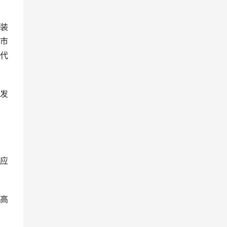
装
市
代
发
应
高