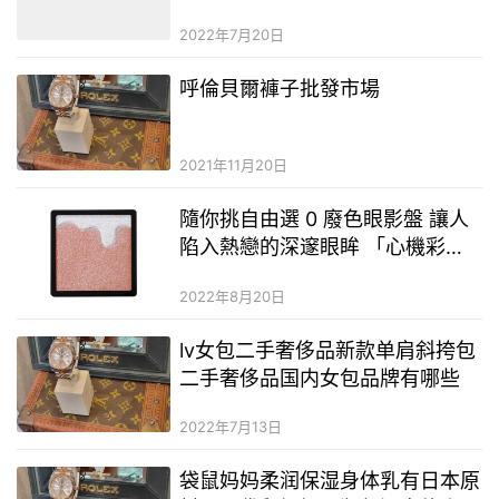
2022年7月20日
呼倫貝爾褲子批發市場
2021年11月20日
隨你挑自由選 0 廢色眼影盤 讓人
陷入熱戀的深邃眼眸 「心機彩粧
熱戀巧克力拼色眼影」 & 2021席
2022年8月20日
捲化妝台的口罩妝救星 定妝效果
再升級 定格妝容一噴搞定 / 資生
lv女包二手奢侈品新款单肩斜挎包
堂東京櫃
二手奢侈品国内女包品牌有哪些
2022年7月13日
袋鼠妈妈柔润保湿身体乳有日本原