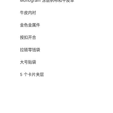
　　Monogram 涂层帆布和牛皮革
　　牛皮内衬
　　金色金属件
　　按扣开合
　　拉链零钱袋
　　大号贴袋
　　5 个卡片夹层