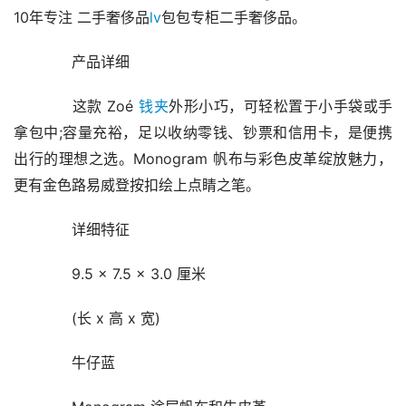
10年专注 二手奢侈品
lv
包包专柜二手奢侈品。
　　产品详细
　　这款 Zoé 
钱夹
外形小巧，可轻松置于小手袋或手
拿包中;容量充裕，足以收纳零钱、钞票和信用卡，是便携
出行的理想之选。Monogram 帆布与彩色皮革绽放魅力，
更有金色路易威登按扣绘上点睛之笔。
　　详细特征
　　9.5 x 7.5 x 3.0 厘米
　　(长 x 高 x 宽)
　　牛仔蓝