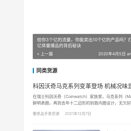
给你3个亿的流量，你能卖出10个亿的产品吗？打
亿体量爆品的背后秘诀
« 上一篇
2020年4月5日 am
同类货源
科因沃奇马克系列变革登场 机械况味
在瑞士科因沃奇（Coinwatch）家族里，马克系列（M
鲜明表圈，再到去年十二边形的别致内圈设计，无欠好
廓，反映品牌锐意刷新的刻意。全新马克系列C143男
奢侈品手表货源
2021年12月7日