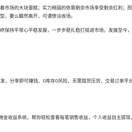
着市场的大块蛋糕；实力稍弱的依靠剩余市场享受剩余红利；而
型，要么黯然离开，可谓惨淡收场。
终保持平常心平稳发展，一步步稳扎稳打挺进市场，发展至今，
转发，分享即可赚钱，0库存0风险，无需囤货压货，交易订单平
佣金收益系统，帮你轻松查看每笔销售收益，个人收益自主提现