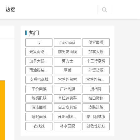
热搜
热门
lv
maxmara
便宜面膜
光复南路潮牌
前男友面膜
加拿大鹅
加拿大鹅羽绒服
劳力士
十三行潮牌
南油服装批发市场
厚街
外贸货源
安福电商城
常熟外贸村
常熟外贸村货源
平价面膜
广州潮牌
搜档网
敏感肌肤
普拉达男鞋
档口微信
清洁面膜
白云皮具城
皮肤过敏
睡眠面膜
苏州潮牌货源
蒙口羽绒服
衣找找
补水面膜
过敏性肌肤