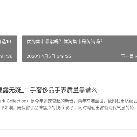
造10
优淘集市靠谱吗？优淘集市是传销吗？
11:36
2020年4月5日 pm1:25
下一篇 
显露无疑_二手奢侈品手表质量靠谱么
ark Collection）是今年迅速冒起的新晋，两年前埔面世，依附钱币坑纹
评如潮，既保留了品牌焦点的钱币 影子，同时勾勒出富有现代气息的轮
…