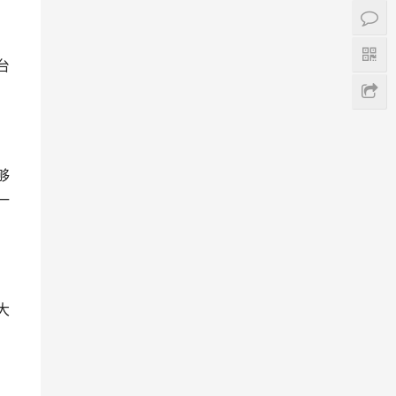
台
够
一
大