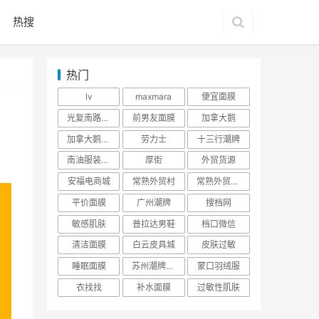
热搜
热门
lv
maxmara
便宜面膜
光复南路潮牌
前男友面膜
加拿大鹅
加拿大鹅羽绒服
劳力士
十三行潮牌
南油服装批发市场
厚街
外贸货源
安福电商城
常熟外贸村
常熟外贸村货源
平价面膜
广州潮牌
搜档网
敏感肌肤
普拉达男鞋
档口微信
清洁面膜
白云皮具城
皮肤过敏
睡眠面膜
苏州潮牌货源
蒙口羽绒服
衣找找
补水面膜
过敏性肌肤