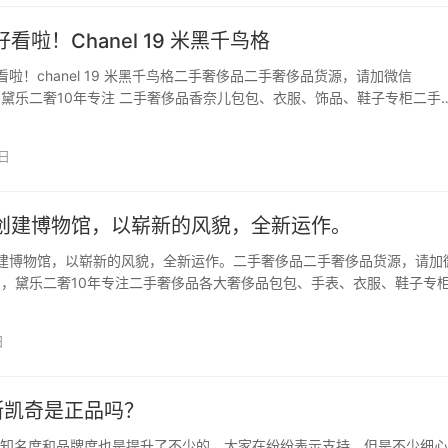
看啦！Chanel 19 米黑千鸟格
啦！chanel 19 米黑千鸟格二手奢侈品二手奢侈品货源，请加微信
66，黛乐二奢10年专注 二手奢侈品香奈儿包包、衣服、饰品、鞋子专柜二手
hanel 19这款包包的命名特别有意思，因为这款包包正是在2019这
做Chanel 19，…
4日
创建博物馆，以崭新的风貌，全新运作。
建博物馆，以崭新的风貌，全新运作。二手奢侈品二手奢侈品货源，请加
u66，黛乐二奢10年专注二手奢侈品各大奢侈品包包、手表、衣服、鞋子专
量。 如何理解一个品牌，可以透过其创办设计的理念、可以透过其商品，
馆中，真切感受贯穿时间积累的文化底蕴。201…
日
斯凯奇是正品吗？
知名度和品牌度也是提升了不少的，大家在纷纷表示支持，但是不少细心