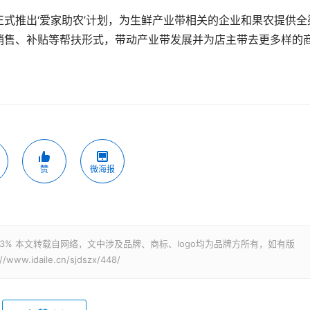
正式推出‘爱家助农’计划，为生鲜产业带相关的企业和果农提供全
播销售、补贴等帮扶形式，带动产业带发展并为店主带去更多样的
赞
微海报
3% 本文转载自网络，文中涉及品牌、商标、logo均为品牌方所有，如有版
idaile.cn/sjdszx/448/