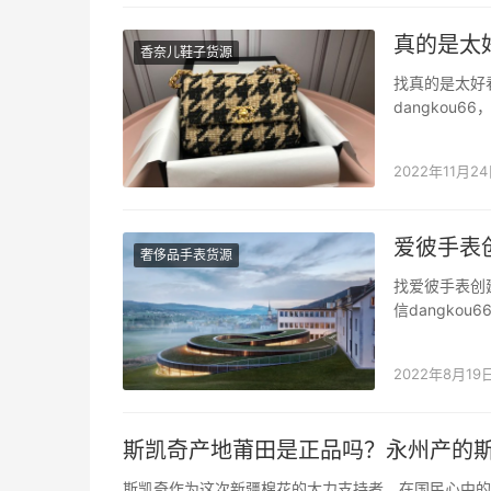
真的是太好
香奈儿鞋子货源
找真的是太好看
dangkou
侈品质量。 C
份诞生的于是就叫
2022年11月2
爱彼手表
奢侈品手表货源
找爱彼手表创
信dangko
二手奢侈品质
或是走进博物
2022年8月19
斯凯奇产地莆田是正品吗？永州产的
斯凯奇作为这次新疆棉花的大力支持者，在国民心中的