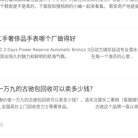
个鞋款是不是真的，下面就和搜档网的小编一起来看看。 斯凯奇产地是
生产厂家就是…
二手奢侈品手表哪个厂做得好
 Days Power Reserve Automatic Bronzo 3日动力储存自动专业潜
样展现出恒久的魅力和鲜明的航海气概。 在每一个海员的心里…
一万九的古驰包回收可以卖多少钱？
海价值一万九的古驰包回收可以卖多少钱？，请关注黛乐二奢网（客服微
u66）,全国高价上门回收劳力士等奢侈品。 古驰这个品牌一直以
友的追求，不仅因为其外观和声誉，而且其保值性也更好。今天就有小伙
九古驰包可以卖多…
3日