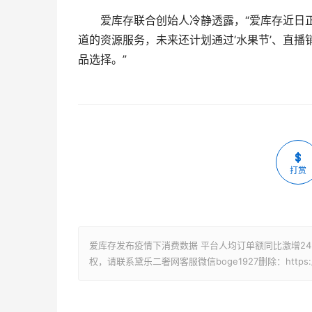
爱库存联合创始人冷静透露，“爱库存近日
道的资源服务，未来还计划通过‘水果节’、直
品选择。”
打赏
爱库存发布疫情下消费数据 平台人均订单额同比激增24
权，请联系黛乐二奢网客服微信boge1927删除：https://www.