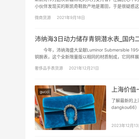
小伙伴发现买的斯凯奇鞋款产地是莆田，于是很疑惑这
建莆田是正品吗 斯凯奇莆田生产的是正品，因为它的
微商货源
2021年9月18日
沛纳海3日动力储存青铜潜水表_国内
今年，沛纳海盛大呈献Luminor Submersible 1950 3
铜腕表，这个全新限量版以相同的材质制成，它同
奢侈品手表货源
2021年12月21日
上海价值
gucci
了解最新的上
dangko
是许多女性朋
们问小编一万
2023年12月1