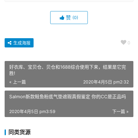
赞
(0)
生成海报
0
好衣库、宝贝仓、贝仓和1688综合使用下来，结果是它完
胜!
« 上一篇
2020年4月5日 pm2:32
Salmon新款鲑鱼粉底气垫遮瑕真假鉴定 你的CC是正品吗
2020年4月5日 pm3:59
下一篇 »
同类货源