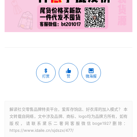
打赏
赞
微海报
解读社交零售品牌特卖平台，爱库存饷店、好衣库的加入模式？ 本
文转载自网络，文中涉及品牌、商标、logo均为品牌方所有，如有
版权，请联系黛乐二奢网客服微信boge1927删除：
https://www.idaile.cn/sjdszx/477/