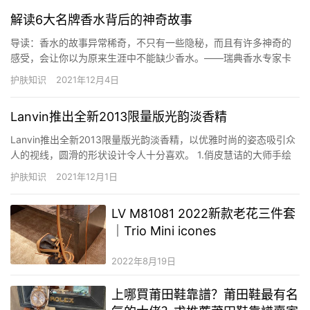
解读6大名牌香水背后的神奇故事
导读：香水的故事异常稀奇，不只有一些隐秘，而且有许多神奇的
感受，会让你以为原来生涯中不能缺少香水。——瑞典香水专家卡
尔森《香水与我们的生涯》 解读名牌香水背后的故事 法国时尚专家
护肤知识
2021年12月4日
杰克曾经说过“名贵的香水，有‘液体钻石’之称，虽价比钻石，但依然
吸引着众多爱美之心。”谁能有这么大诱惑力，莫过于名牌香水。…
Lanvin推出全新2013限量版光韵淡香精
Lanvin推出全新2013限量版光韵淡香精，以优雅时尚的姿态吸引众
人的视线，圆滑的形状设计令人十分喜欢。 1.俏皮慧诘的大师手绘
瓶身 Lanvin推出全新2013限量版光韵淡香精，以优雅奢华的设计及
护肤知识
2021年12月1日
裁剪细节的考究，掳获了全球挑剔时尚迷的心，而他的手绘设计更
是往往成为时装界的话题!在2013年，他更…
LV M81081 2022新款老花三件套
｜Trio Mini icones
2022年8月19日
上哪買莆田鞋靠譜？莆田鞋最有名