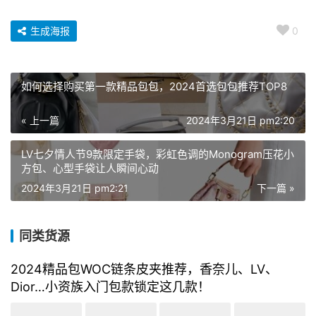
生成海报
0
如何选择购买第一款精品包包，2024首选包包推荐TOP8
« 上一篇
2024年3月21日 pm2:20
LV七夕情人节9款限定手袋，彩虹色调的Monogram压花小
方包、心型手袋让人瞬间心动
2024年3月21日 pm2:21
下一篇 »
同类货源
2024精品包WOC链条皮夹推荐，香奈儿、LV、
Dior…小资族入门包款锁定这几款！