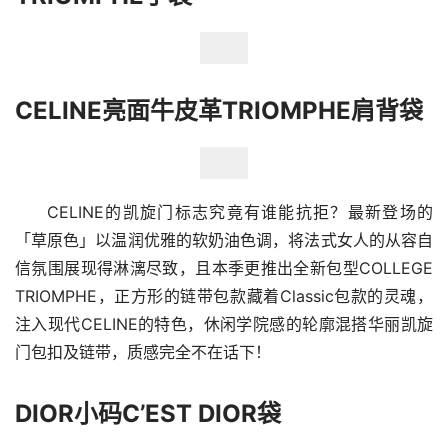
CELINE亮面牛皮革TRIOMPHE肩背袋
CELINE的凯旋门标志究竟有谁能抗拒？最新登场的
「草原色」以温润优雅的软奶油色调，将法式女人的从容自
信氛围展现得淋漓尽致，且本季更推出全新包型COLLEGE 
TRIOMPHE，正方形的链带包款藏着Classic包款的灵魂，
注入现代CELINE的特色，休闲学院感的轮廓混搭华丽凯旋
门包扣及链带，质感完全不在话下！
DIOR小码C’EST DIOR袋