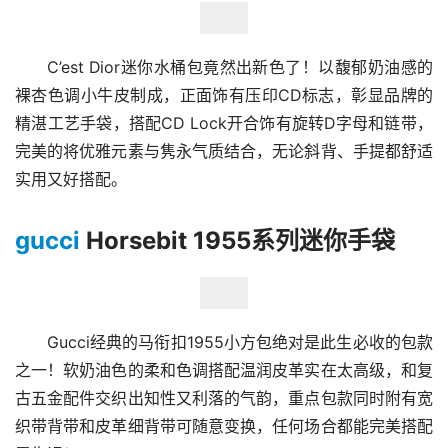
C’est Dior迷你水桶包竟然出新色了！以馥郁奶油感的
裸杏色调小牛皮制成，正面饰有压印CD标志，彰显品牌的
精湛工艺手袋，搭配CD Lock开合饰有旋转D字母和链带，
完美的将优雅元素与隽永气质结合，无论斜背、手提都舒适
实用又好搭配。
gucci
Horsebit 1955系列迷你手袋
Gucci经典的马衔扣1955小方包绝对是此生必收的包款
之一！软奶油色的柔和色调搭配温润皮革实在太高级，和复
古五金配件交织出知性又利落的气韵，重点包款同时附有宽
织带背带和皮革细背带可随意变换，任何场合都能完美搭配