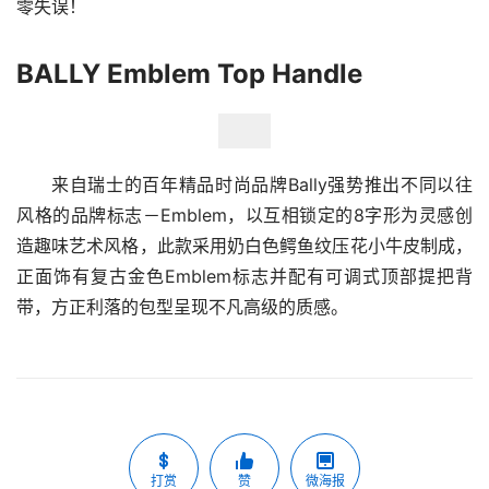
零失误！
BALLY Emblem Top Handle
来自瑞士的百年精品时尚品牌Bally强势推出不同以往
风格的品牌标志－Emblem，以互相锁定的8字形为灵感创
造趣味艺术风格，此款采用奶白色鳄鱼纹压花小牛皮制成，
正面饰有复古金色Emblem标志并配有可调式顶部提把背
带，方正利落的包型呈现不凡高级的质感。
打赏
赞
微海报