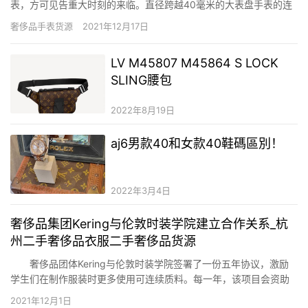
表，方可见告重大时刻的来临。直径跨越40毫米的大表盘手表的连
续盛行，无论是男子、女人在这个潮水肆意的时节，对“BIG SIZE”的
奢侈品手表货源
2021年12月17日
强烈追求，是盛行最好的证实。这些“大号”的装备将时尚怪异的个性
和审美在不经意间隐约散发出来。 …
LV M45807 M45864 S LOCK
SLING腰包
2022年8月19日
aj6男款40和女款40鞋碼區別！
2022年3月4日
奢侈品集团Kering与伦敦时装学院建立合作关系_杭
州二手奢侈品衣服二手奢侈品货源
奢侈品团体Kering与伦敦时装学院签署了一份五年协议，激励
学生们在制作服装时更多使用可连续质料。每一年，该项目会资助
两名学生31,500英镑，希望他们能投入更多的精神关注“道德时
2021年12月1日