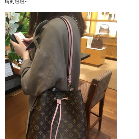
睛的包包~