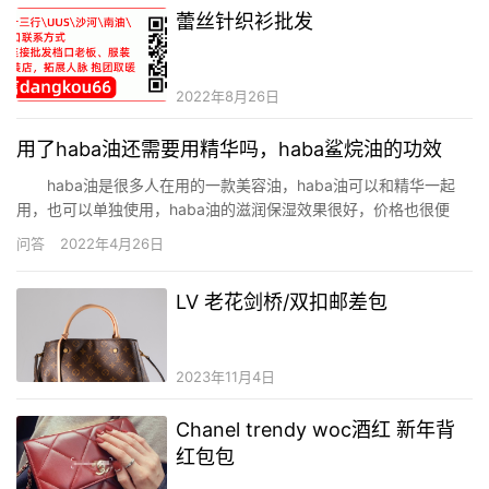
蕾丝针织衫批发
2022年8月26日
用了haba油还需要用精华吗，​haba鲨烷油的功效
haba油是很多人在用的一款美容油，haba油可以和精华一起
用，也可以单独使用，haba油的滋润保湿效果很好，价格也很便
宜。 用了haba油还需要用精华吗 HABA美容油不算乳液，称其
问答
2022年4月26日
精华的话又有点勉强，因为它没精华的功效明显。这款美容油内干
外油的肤质可以使用，美容油的功效我就不巴拉巴拉啦，…
LV 老花剑桥/双扣邮差包
2023年11月4日
Chanel trendy woc酒红 新年背
红包包