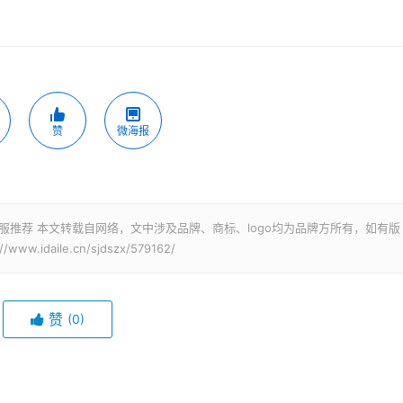
赞
微海报
服推荐 本文转载自网络，文中涉及品牌、商标、logo均为品牌方所有，如有版
idaile.cn/sjdszx/579162/
赞
(0)