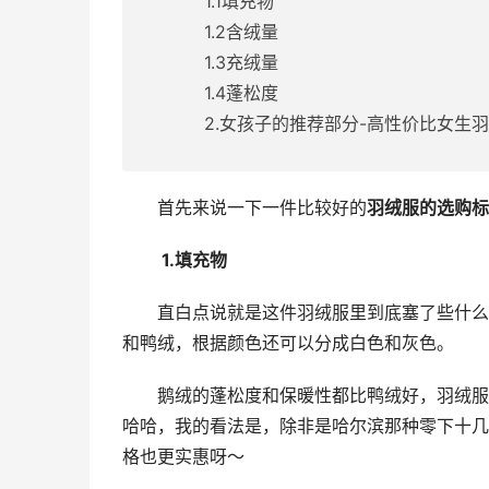
1.1填充物
1.2含绒量
1.3充绒量
1.4蓬松度
2.女孩子的推荐部分-高性价比女生
首先来说一下一件比较好的
羽绒服的选购标
 1.填充物
直白点说就是这件羽绒服里到底塞了些什么
和鸭绒，根据颜色还可以分成白色和灰色。
鹅绒的蓬松度和保暖性都比鸭绒好，羽绒服
哈哈，我的看法是，除非是哈尔滨那种零下十几
格也更实惠呀～