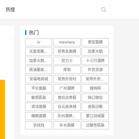
热搜
热门
lv
maxmara
便宜面膜
光复南路潮牌
前男友面膜
加拿大鹅
加拿大鹅羽绒服
劳力士
十三行潮牌
南油服装批发市场
厚街
外贸货源
安福电商城
常熟外贸村
常熟外贸村货源
平价面膜
广州潮牌
搜档网
敏感肌肤
普拉达男鞋
档口微信
清洁面膜
白云皮具城
皮肤过敏
睡眠面膜
苏州潮牌货源
蒙口羽绒服
衣找找
补水面膜
过敏性肌肤