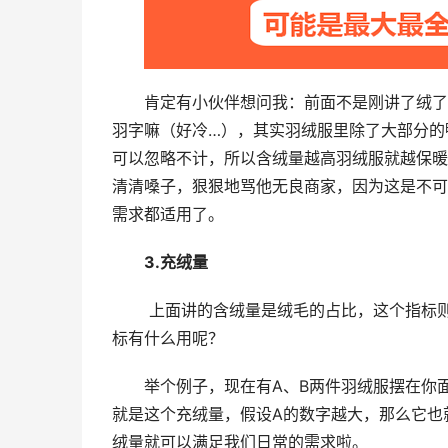
肯定有小伙伴想问我：前面不是刚讲了绒了
羽字嘛（好冷…），其实羽绒服里除了大部分的
可以忽略不计，所以含绒量越高羽绒服就越保暖
清清嗓子，狠狠地骂他无良商家，因为这是不可能
需求都适用了。
3.充绒量
 上面讲的含绒量是绒毛的占比，这个指标则是一件羽绒服里绒毛实际的净含量，也就是绒毛的克数，这个指
标有什么用呢？
举个例子，现在有A、B两件羽绒服摆在你面
就是这个充绒量，假设A的数字越大，那么它也
绒量就可以满足我们日常的需求啦。