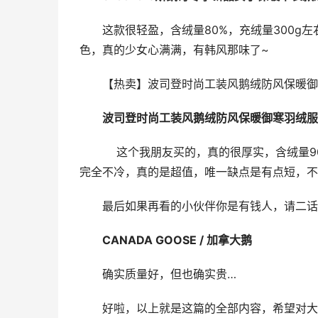
这款很轻盈，含绒量80%，充绒量300
色，真的少女心满满，有韩风那味了~
【热卖】波司登时尚工装风鹅绒防风保暖御寒羽
波司登时尚工装风鹅绒防风保暖御寒羽绒服女B
    这个我朋友买的，真的很厚实，含绒量90%，工装风格，抗风面料，抗冻能力一级棒。她说在东北穿这个
完全不冷，真的是超值，唯一缺点是有点短，不
最后如果再看的小伙伴你是有钱人，请二话
CANADA GOOSE / 加拿大鹅 
确实质量好，但也确实贵…
好啦，以上就是这篇的全部内容，希望对大