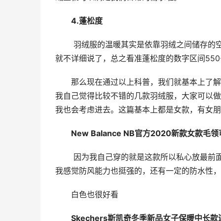
4.蓬松度
 羽绒服的温暖其实是依靠羽绒之间储存的空气决定的，越蓬松储存的空气越多，就越暖和。这个计算方式我
就不详细说了，总之看准蓬松度的数字区间550-
那么现在通过以上科普，我们就基本上了解
我自己觉得比较不错的几款羽绒服，大家可以做
我也会考虑进去。这篇基本上都是女款，有女朋
New Balance NB官方2020新款女款
 因为我自己穿的就是这款所以私心放最前面哈哈哈哈，这款充绒量250g，含绒量70%，关键颜值真的好高，
我感觉防风能力也挺强的，还有一定的防水性，
白色也很好看
Skechers斯凯奇冬季新品女子保暖中长