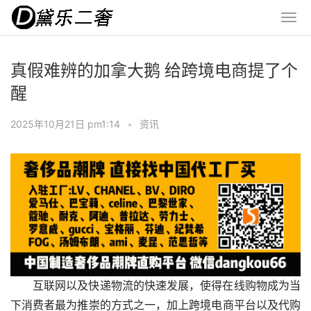
真假难辨的加拿大鹅 给跨境电商提了个
醒
2025年10月21日 pm1:14
•
资讯
互联网以及快递物流的快速发展，使得在线购物成为当
下消费者最为推崇的方式之一，加上跨境电商平台以及代购