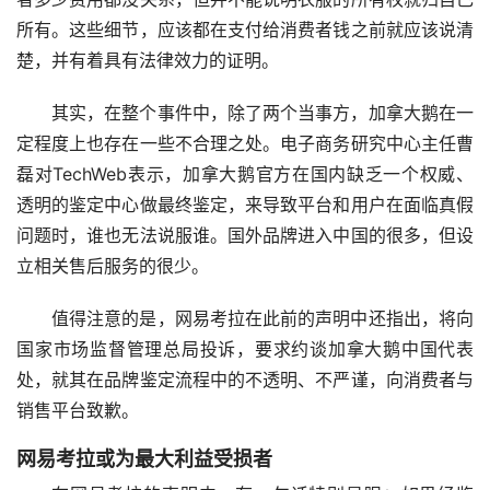
所有。这些细节，应该都在支付给消费者钱之前就应该说清
楚，并有着具有法律效力的证明。
其实，在整个事件中，除了两个当事方，加拿大鹅在一
定程度上也存在一些不合理之处。电子商务研究中心主任曹
磊对TechWeb表示，加拿大鹅官方在国内缺乏一个权威、
透明的鉴定中心做最终鉴定，来导致平台和用户在面临真假
问题时，谁也无法说服谁。国外品牌进入中国的很多，但设
立相关售后服务的很少。
值得注意的是，网易考拉在此前的声明中还指出，将向
国家市场监督管理总局投诉，要求约谈加拿大鹅中国代表
处，就其在品牌鉴定流程中的不透明、不严谨，向消费者与
销售平台致歉。
网易考拉或为最大利益受损者