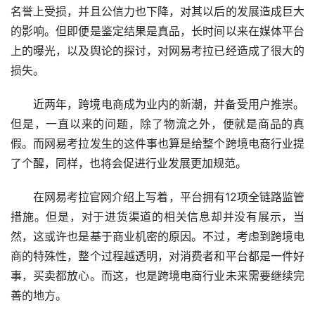
名誉上受损，并且公信力也下降，对其以后的发展造成巨大
的影响。但即便是鉴定结果是真品，长时间以来在媒体平台
上的曝光，以及舆论的探讨，对网易考拉已经造成了很大的
损失。
近两年，跨境电商成为业内的新潮，并备受用户推崇。
但是，一直以来的问题，除了物流之外，便就是商品的真
假。而网易考拉发生的这件事也算是给整个跨境电商行业提
了个醒，同样，也将会促进行业发展更加规范。
在网易考拉官网介绍上写着，平台拥有12项全链路监管
措施。但是，对于进货渠道的相关信息却并没有展示，当
然，这或许也是基于商业机密的原因。不过，考虑到跨境电
商的特殊性，整个过程越透明，对消费者和平台都是一件好
事，买卖都放心。而这，也是跨境电商行业未来需要继续完
善的地方。