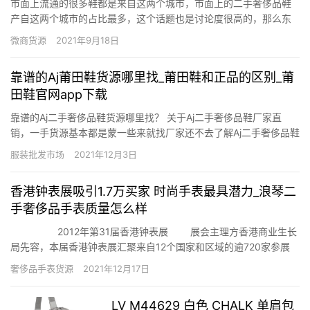
市面上流通的很多鞋都是来自这两个城市，市面上的二手奢侈品鞋
产自这两个城市的占比最多，这个话题也是讨论度很高的，那么东
莞鞋和莆田鞋哪个好？下面就和小编一起来看看吧。 东莞鞋和莆田
微商货源
2021年9月18日
鞋哪个好 东莞和莆田作为中国三大鞋都。相对来说东莞发展的比莆
田早点，在工艺上和技术上比莆田要先进点，东莞有个大底斩水波
靠谱的Aj莆田鞋货源哪里找_莆田鞋和正品的区别_莆
纹，而…
田鞋官网app下载
靠谱的Aj二手奢侈品鞋货源哪里找？ 关于Aj二手奢侈品鞋厂家直
销，一手货源基本都是蒙一些来就找厂家还不去了解Aj二手奢侈品鞋
的小白对于广大想了解Aj二手奢侈品鞋的不明真相的吃瓜群众来说，
服装批发市场
2021年12月3日
厂家一手基本是不可能的。 莆田的鞋厂大部分只生产一款或者最多
几款鞋，你没个几百双的订单，黛乐二奢直接不鸟你，大点的…
香港钟表展吸引1.7万买家 时尚手表最具潜力_浪琴二
手奢侈品手表质量怎么样
2012年第31届香港钟表展 展会主理方香港商业生长
局先容，本届香港钟表展汇聚来自12个国家和区域的逾720家参展
商，展示各式成表、时钟和相关机械、装备、包装用品、配件及零
奢侈品手表货源
2021年12月17日
件。 贸发局委托自力观察机构于香港钟表展前三天在展场内所
做问卷观察显示，75%受访买家及70%受…
LV M44629 白色 CHALK 单肩包