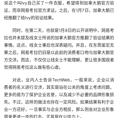
说这个叫Ivy自己买了一件衣服，希望得到加拿大鹅官方验
证，而非网易考拉官方求证。之后，在1月7日，加拿大鹅已
经推翻了给Ivy的验证结果。
同时，在第二天，也就是1月8日的公开说明中，网易考
拉也并未提及线女士所说的加拿大鹅官方推翻了验证结果的
事情。这点，线女士事后也深表疑问。并且，在东莞鉴定无
果之后，网易考拉仍旧是以此前的消费者口吻与加拿大鹅官
方交涉。而这，不仅仅让线女士不能理解，更让很多围观者
觉得网易考拉这么做有些心虚。
对此，业内人士告诉TechWeb，一般来说，企业以消
费者的名义进行交涉，其实是站在公关的角度上考虑问题，
更多的是为了保护企业名誉，以及减少不必要的品牌形象损
失。不过，这样的做法也存在一定风险。如果结果有利于企
业一方还好，一旦事实与企业方相反，那么则会对企业形象
带来更进一步的打击，尤其是在公信力上。