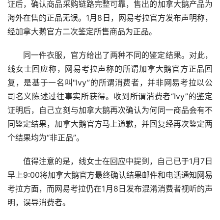
证后，确认商品采购链路完整可靠，售出的加拿大鹅产品为
海外在售的正品无误。1月8日，网易考拉官方发布声明称，
经加拿大鹅官方二次鉴定所售商品为正品。
同一件衣服，官方给出了两种不同的鉴定结果。对此，
线女士回应称，网易考拉声称的所谓加拿大鹅官方正品回
复，是基于一名叫"Ivy”的所谓消费者，并非网易考拉以公
司名义陈述过往事实所获得。收到所谓消费者“Ivy”的鉴定
证明后，自己立刻与加拿大鹅再次确认为何同一商品会有不
同鉴定结果，加拿大鹅官方马上道歉，并回复经再次鉴定两
个结果均为“非正品”。
值得注意的是，线女士在回应中提到，自己已于1月7日
早上9:00将加拿大鹅官方最终确认结果邮件和电话通知网易
考拉方面，而网易考拉仍在1月8日发布混淆消费者视听的声
明，误导消费者。