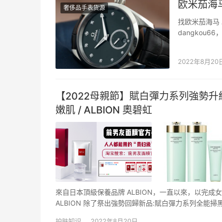
欧米茄海马 
奢侈品手表货源
找欧米茄海马 
dangkou
手奢侈品质量。
太阳几乎没有
2022年8月20
【2022母親節】賦白彈力系列強勢升
嫩肌 / ALBION 奧碧虹
來自日本頂級保養品牌 ALBION，一直以來，以完成
ALBION 除了祭出強勢回歸新品:賦白彈力系列全
各種限量組合，熱騰騰新品、明星商品強強聯手，勢必
护肤知识
2022年8月20日