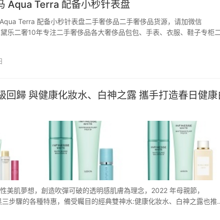
Aqua Terra 配备小秒针表盘
Aqua Terra 配备小秒针表盘二手奢侈品二手奢侈品货源，请加微信
66，黛乐二奢10年专注二手奢侈品各大奢侈品包包、手表、衣服、鞋子专柜
 今天早上，当欧米茄为其 aqua terra 系列增加一些新产品时，东海岸
升起。除了一个微小而重要的…
日
級回歸 與健康化妝水、白神之露 攜手打造春日健康
女性美肌夢想，創造吹彈可破的透明感肌膚為理念，2022 年母親節，
能掃黑三步驟的各種特惠，備受矚目的經典雙神水:健康化妝水、白神之露也推
是春日打造健…