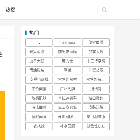
热搜
热门
lv
maxmara
便宜面膜
是
光复南路潮牌
前男友面膜
加拿大鹅
加拿大鹅羽绒服
劳力士
十三行潮牌
南油服装批发市场
厚街
外贸货源
安福电商城
常熟外贸村
常熟外贸村货源
平价面膜
广州潮牌
搜档网
敏感肌肤
普拉达男鞋
档口微信
清洁面膜
白云皮具城
皮肤过敏
睡眠面膜
苏州潮牌货源
蒙口羽绒服
衣找找
补水面膜
过敏性肌肤