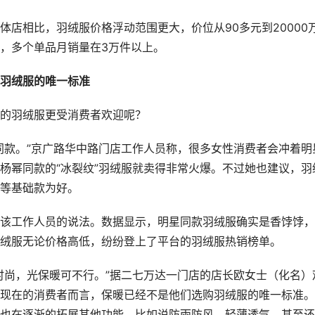
店相比，羽绒服价格浮动范围更大，价位从90多元到20000
，多个单品月销量在3万件以上。
羽绒服的唯一标准
的羽绒服更受消费者欢迎呢？
同款。”京广路华中路门店工作人员称，很多女性消费者会冲着明
杨幂同款的“冰裂纹”羽绒服就卖得非常火爆。不过她也建议，羽
等基础款为好。
该工作人员的说法。数据显示，明星同款羽绒服确实是香饽饽，
绒服无论价格高低，纷纷登上了平台的羽绒服热销榜单。
时尚，光保暖可不行。”据二七万达一门店的店长欧女士（化名）
现在的消费者而言，保暖已经不是他们选购羽绒服的唯一标准。
也在逐渐的拓展其他功能，比如说防雨防风、轻薄透气，甚至还