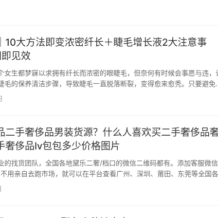
｜10大方法即变浓密纤长＋睫毛增长液2大注意事
期即见效
个女生都梦寐以求拥有纤长而浓密的眼睫毛，但奈何有时候会事愿与违，
睫毛的保养清洁步骤，导致睫毛一直脱落断裂，变得愈来愈秃。只要避免
睫毛的NG行为，再加上后天保养，即使不上妆，也能拥有又长又浓密的
日
养10招打造迷人大眼。 阅读全文 睫毛增长｜10招低…
品二手奢侈品男装货源？什么人喜欢买二手奢侈品
手奢侈品lv包包多少价格图片
业的找货团队，全国各地黛乐二奢/档口的微信二维码都有。添加客服微信
u66，不用亲自去跑市场，就可以在平台查看广州、深圳、莆田、东莞等全国
包、鞋子、衣服、手表的黛乐二奢一手货源，直接对接一手货源代发，一
日
中间商赚差价。添加客服微信dangkou66…