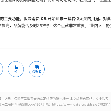
的主要功能，但是消费者却开始追求一些看似无关的用途。对此
在提高，品牌能否及时地跟得上这个点就非常重要。”业内人士舒
赞
微海报
服，店员：保暖不是消费者选购羽绒服的唯一标准 本文转载自网络，文中涉及
信boge1927删除：https://www.idaile.cn/sjdszx/579251/