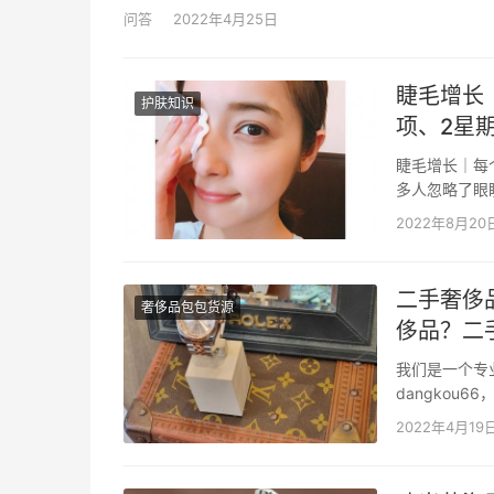
候，沿着鼻翼开始，接…
问答
2022年4月25日
睫毛增长
护肤知识
项、2星
睫毛增长｜每
多人忽略了眼
常生活中伤害
2022年8月20
毛，睫毛增长保
二手奢侈
奢侈品包包货源
侈品？二
我们是一个专
dangko
二手奢侈品包
2022年4月19
也能发货，没有