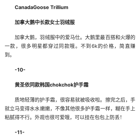
CanadaGoose Trillium
加拿大鹅中长款女士羽绒服
加拿大鹅，羽绒服中的爱马仕。大鹅里最百搭和火爆的
一款，很多明星都穿过同款哦。不到6k的价格，简直赚
到。
-10-
黄圣依同款韩国chokchok护手霜
质地轻薄的护手霜，很容易就被吸收啦。擦完之后，手
就立马变得水水嫩嫩，不像其他很多护手霜一样，糊在手上
粘腻得不行。外观也很可爱哦，可以挂在包包上防丢！
-11-