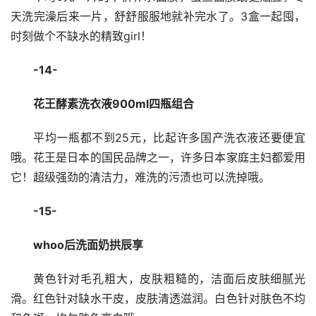
天洗完澡后来一片，舒舒服服地就补完水了。3盒一起囤，
时刻做个不缺水的精致girl！
-14-
花王酵素洗衣液900ml四瓶组合
平均一瓶都不到25元，比起许多国产洗衣液还要便宜
哦。花王是日本的国民品牌之一，许多日本家庭主妇都爱用
它！超级强劲的清洁力，难洗的污渍也可以洗掉哦。
-15-
whoo后洗面奶拱辰享
黄色针对毛孔粗大，皮肤粗糙的，洁面后皮肤细腻光
滑。红色针对缺水干皮，皮肤清透滋润。白色针对肤色不均