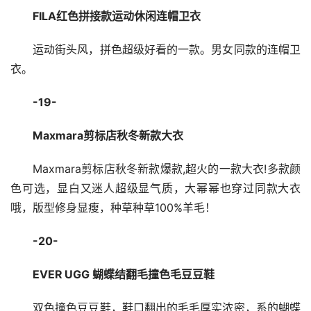
FILA红色拼接款运动休闲连帽卫衣
运动街头风，拼色超级好看的一款。男女同款的连帽卫
衣。
-19-
Maxmara剪标店秋冬新款大衣
Maxmara剪标店秋冬新款爆款,超火的一款大衣!多款颜
色可选，显白又迷人超级显气质，大幂幂也穿过同款大衣
哦，版型修身显瘦，种草种草100%羊毛！
-20-
EVER UGG 蝴蝶结翻毛撞色毛豆豆鞋
双色撞色豆豆鞋，鞋口翻出的毛毛厚实浓密，系的蝴蝶