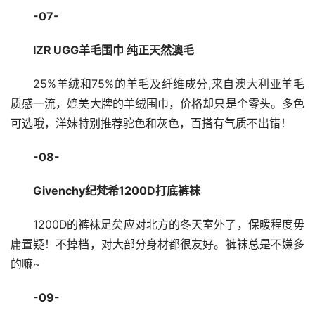
-07-
IZR UGG羊毛围巾 纯正天然澳毛
25%羊绒和75%的羊毛及纤维成分,来自澳大利亚羊毛
质感一流，媲美大牌的羊绒围巾，价格却只是个零头。多色
可选哦，洋妹特别推荐驼色和灰色，百搭有气质不出错！
-08-
Givenchy纪梵希1200D打底裤袜
1200D的裤袜足矣应对北方的冬天室外了，保暖程度毋
庸置疑！不掉档，对大部分身材都很友好。裤袜总是不嫌多
的嘛~
-09-