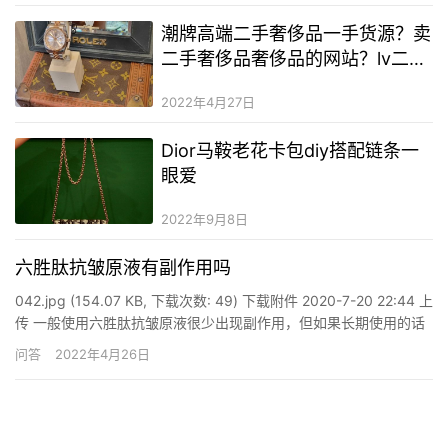
潮牌高端二手奢侈品一手货源？卖
二手奢侈品奢侈品的网站？lv二手
奢侈品包包多少钱一个郑州
2022年4月27日
Dior马鞍老花卡包diy搭配链条一
眼爱
2022年9月8日
六胜肽抗皱原液有副作用吗
042.jpg (154.07 KB, 下载次数: 49) 下载附件 2020-7-20 22:44 上
传 一般使用六胜肽抗皱原液很少出现副作用，但如果长期使用的话
可能会造成面部皮肤肌肉无力或者过敏等现象。六胜肽抗皱原液具
问答
2022年4月26日
祛除脸部皱纹的效果，能够减缓面部肌肉收缩量，并且还能有效让
皮肤胶原蛋白再生，使…