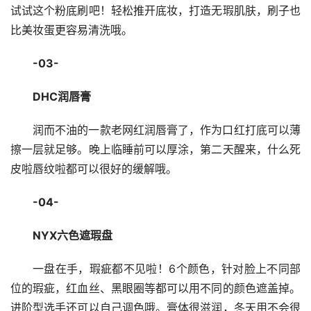
试试这个粉底刷吧！轻松推开底妆，打造无瑕肌肤，刷子也
比美妆蛋更容易清洗哦。
-03-
DHC润唇膏
润而不油的一款老网红润唇膏了，作为口红打底可以薄
擦一层就足够。晚上临睡前可以厚涂，第二天醒来，什么死
皮啦唇纹啦都可以很好的缓解哦。
-04-
NYX六色遮瑕盘
一盘在手，瑕疵都不见啦！6个颜色，针对脸上不同部
位的瑕疵，红血丝、黑眼圈等都可以用不同的颜色遮盖掉。
进阶型选手还可以自己调色哦。膏体很滋润，冬天用不会很