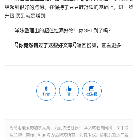
结起到很好的点缀。在保持了豆豆鞋舒适的基础上，进一步
升级,买到就是赚到!
洋妹整理出的超值捡漏好物！你GET到了吗？
👇你竟然错过了这些好文章👇
返回搜狐，查看更多
打赏
赞
微海报
周冬雨最爱的加拿大鹅，到底该选哪款？ 本文转载自网络，文中涉
及品牌、商标、logo均为品牌方所有，如有版权，请联系黛乐二奢