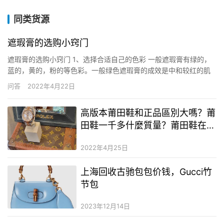
同类货源
遮瑕膏的选购小窍门
遮瑕膏的选购小窍门 1、选择合适自己的色彩 一般遮瑕膏有绿的，
蓝的，黄的，粉的等色彩。一般绿色遮瑕膏的成效是中和较红的肌
肤，遮住痘印。 ​ 粉色和紫色合适肤色较为昏暗的女士，遮挡黑眼圈
问答
2022年4月22日
和色斑效果非常超卓。黄色的成效就是显白，并且具有调整肤色的
成效，令你脸部看上去更有光泽。 QQ截图202104031…
高版本莆田鞋和正品區別大嗎？莆
田鞋一千多什麼質量？莆田鞋在淘
寶買還是在微商買
2022年4月25日
上海回收古驰包包价钱，Gucci竹
节包
2023年12月14日