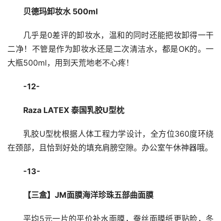
贝德玛卸妆水 500ml
几乎是0差评的卸妆水，温和的同时还能把妆卸得一干
二净！不管是作为卸妆水还是二次清洁水，都是OK的。一
大瓶500ml，用到天荒地老不心疼！
-12-
Raza LATEX 泰国乳胶U型枕 
乳胶U型枕根据人体工程力学设计，全方位360度环绕
在颈部，且恰到好处的填充肩膀空隙。办公室午休神器哦。
-13-
【三盒】JM面膜海洋珍珠五部曲面膜
平均5元一片的平价补水面膜，蚕丝面膜纸更贴脸，冬