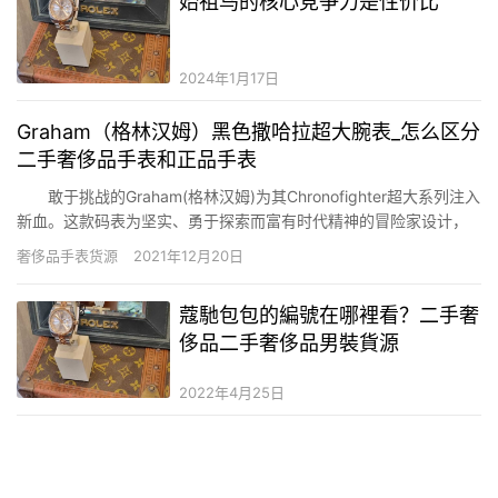
始祖鸟的核心竞争力是性价比
2024年1月17日
Graham（格林汉姆）黑色撒哈拉超大腕表_怎么区分
二手奢侈品手表和正品手表
敢于挑战的Graham(格林汉姆)为其Chronofighter超大系列注入
新血。这款码表为坚实、勇于探索而富有时代精神的冒险家设计，
充实知足他们在极端环境下对计时表的高精要求。崭新的
奢侈品手表货源
2021年12月20日
Chronofighter Oversize不仅承袭经典传奇的GRAHAM 腕表手艺，
同时有逾越手艺层面上的突破…
蔻馳包包的編號在哪裡看？二手奢
侈品二手奢侈品男裝貨源
2022年4月25日