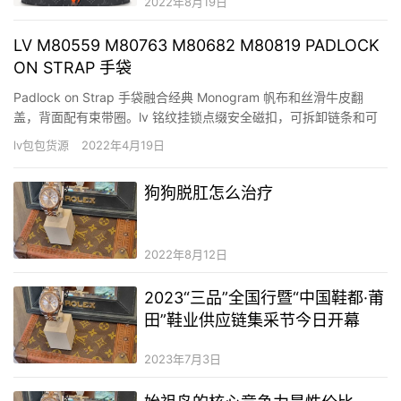
2022年8月19日
LV M80559 M80763 M80682 M80819 PADLOCK
ON STRAP 手袋
Padlock on Strap 手袋融合经典 Monogram 帆布和丝滑牛皮翻
盖，背面配有束带圈。lv 铭纹挂锁点缀安全磁扣，可拆卸链条和可
拆卸并调节的肩带实现肩背和斜挎体验。 详细特征 19 x 11 x 3 厘
lv包包货源
2022年4月19日
米 (长度 x 高 x 宽) Monogram 涂层帆布和牛皮 牛皮饰边 超细纤
维…
狗狗脱肛怎么治疗
2022年8月12日
2023“三品”全国行暨“中国鞋都·莆
田”鞋业供应链集采节今日开幕
2023年7月3日