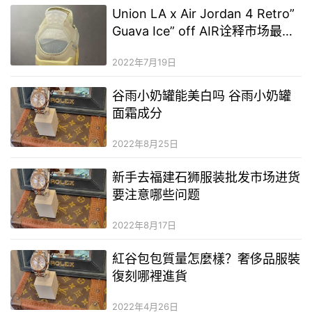
Union LA x Air Jordan 4 Retro”
Guava Ice” off AIR诠释市场最强
四代原楦原档案开发纸版楦型
2022年7月19日
谷雨小奶罐能美白吗 谷雨小奶罐
面霜成分
2022年8月25日
新手去福建石狮服装批发市场进货
要注意哪些问题
2022年8月17日
紅谷包包質量怎麼樣？奢侈品服裝
復刻哪裡進貨
2022年4月26日