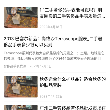
1 1二手奢侈品手表能可靠吗？朋
友圈卖的二手奢侈品手表质量怎么
样？广州卖二手奢侈品手表的地方
2022年4月18日
在哪里
2013 巴塞尔新品：尚维沙Terrascope腕表_二手奢
侈品手表多少钱可以买到
Terrascope系列代表着大自然最原始的元素之一：土壤。地球是它
的领域，热切地探索这领域成为了这只44毫米枕型表壳腕表的目
的。尚维沙（Jean Richard）Terrascope腕表以强项、运动和优雅
奢侈品手表货源
2021年12月5日
的风范向您转达：抓紧时间探索这天下，活出丰盛的生命。 尚维沙
Terrascope…
秋冬适合什么护肤品？适合秋冬的
护肤品套装
2022年4月22日
广州二手奢侈品奢侈品批发市场在