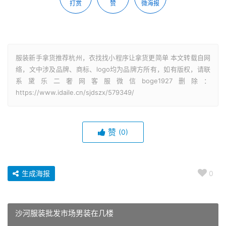
打赏
赞
微海报
服装新手拿货推荐杭州，衣找找小程序让拿货更简单 本文转载自网
络，文中涉及品牌、商标、logo均为品牌方所有，如有版权，请联
系黛乐二奢网客服微信boge1927删除：
https://www.idaile.cn/sjdszx/579349/
赞
(0)
生成海报
0
沙河服装批发市场男装在几楼