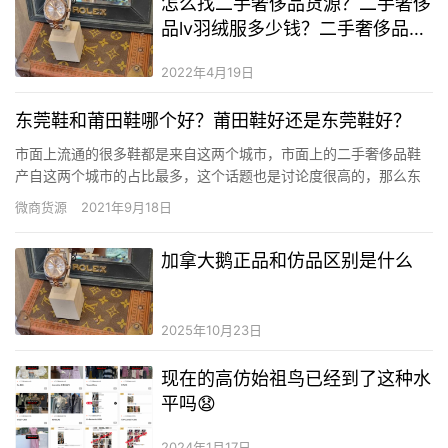
怎么找二手奢侈品货源？二手奢侈
品lv羽绒服多少钱？二手奢侈品包
包批发一手货源批发
2022年4月19日
东莞鞋和莆田鞋哪个好？莆田鞋好还是东莞鞋好？
市面上流通的很多鞋都是来自这两个城市，市面上的二手奢侈品鞋
产自这两个城市的占比最多，这个话题也是讨论度很高的，那么东
莞鞋和莆田鞋哪个好？下面就和小编一起来看看吧。 东莞鞋和莆田
微商货源
2021年9月18日
鞋哪个好 东莞和莆田作为中国三大鞋都。相对来说东莞发展的比莆
田早点，在工艺上和技术上比莆田要先进点，东莞有个大底斩水波
加拿大鹅正品和仿品区别是什么
纹，而…
2025年10月23日
现在的高仿始祖鸟已经到了这种水
平吗😧
2024年1月17日