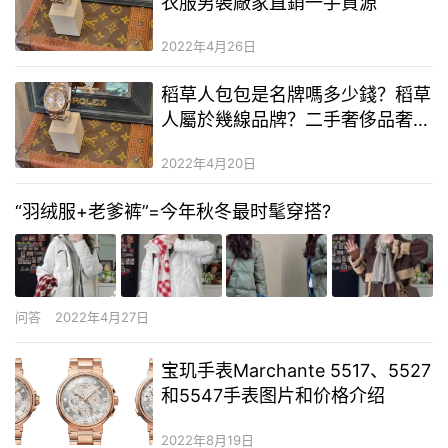
衣服男裝廠家直銷一手貨源
2022年4月26日
稻草人包包是名牌嗎多少錢？稻草
人屬於幾線品牌？二手奢侈品奢侈
品怎麼推廣
2022年4月20日
“羽绒服+老爹裤”=今年秋冬最时髦穿搭?
问答
2022年4月27日
宝玑手表Marchante 5517、5527
和5547手表图片和价格介绍
2022年8月19日