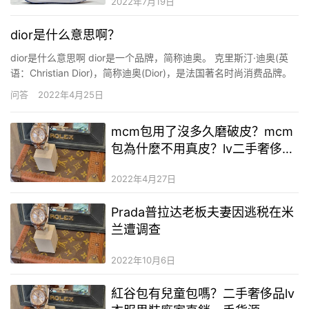
2022年7月19日
dior是什么意思啊？
dior是什么意思啊 dior是一个品牌，简称迪奥。 克里斯汀·迪奥(英
语：Christian Dior)，简称迪奥(Dior)，是法国著名时尚消费品牌。
亦为全球高级时尚品牌控股公司：lvMH 酩悦轩尼诗路易威登集团的
问答
2022年4月25日
子公司(Moët Hennessy – Louis Vuitton, …
mcm包用了沒多久磨破皮？mcm
包為什麼不用真皮？lv二手奢侈品
包和真貨的區別
2022年4月27日
Prada普拉达老板夫妻因逃税在米
兰遭调查
2022年10月6日
紅谷包有兒童包嗎？二手奢侈品lv