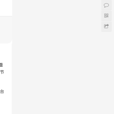
重
节
台