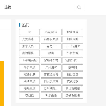
热搜
热门
lv
maxmara
便宜面膜
光复南路潮牌
前男友面膜
加拿大鹅
加拿大鹅羽绒服
劳力士
十三行潮牌
南油服装批发市场
厚街
外贸货源
安福电商城
常熟外贸村
常熟外贸村货源
平价面膜
广州潮牌
搜档网
敏感肌肤
普拉达男鞋
档口微信
清洁面膜
白云皮具城
皮肤过敏
睡眠面膜
苏州潮牌货源
蒙口羽绒服
衣找找
补水面膜
过敏性肌肤