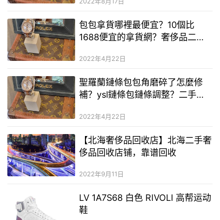
2022年8月17日
包包拿貨哪裡最便宜？10個比
1688便宜的拿貨網？奢侈品二手
奢侈品分幾個等級
2022年4月22日
聖羅蘭鏈條包包角磨碎了怎麼修
補？ysl鏈條包鏈條調整？二手奢
侈品二手奢侈品奢侈品一手貨源
2022年4月22日
【北海奢侈品回收店】北海二手奢
侈品回收店铺，靠谱回收
2022年9月11日
LV 1A7S68 白色 RIVOLI 高帮运动
鞋