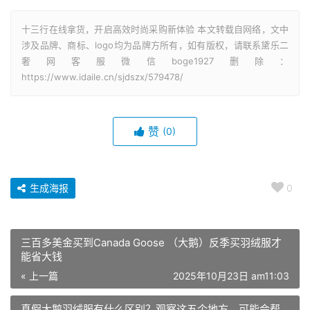
十三行在线拿货，开启高效时尚采购新体验 本文转载自网络，文中
涉及品牌、商标、logo均为品牌方所有，如有版权，请联系黛乐二
奢网客服微信boge1927删除：
https://www.idaile.cn/sjdszx/579478/
赞
(0)
生成海报
0
三百多美金买到Canada Goose （大鹅）反季买羽绒服才
能省大钱
« 上一篇
2025年10月23日 am11:03
真假大鹅羽绒服有什么区别？观察这五个地方，可能会帮