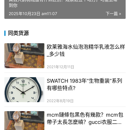
到你
2025年10月23日 am11:07
下一篇 »
同类货源
欧莱雅海水仙泡泡精华乳液怎么样
_多少钱
2021年12月11日
SWATCH 1983年“生物重装”系列
有哪些特点?
2022年8月19日
mcm鏈條包黑色有幾款？mcm包
帶子太長怎麼繞？gucci衣服二手
奢侈品能看出來嗎