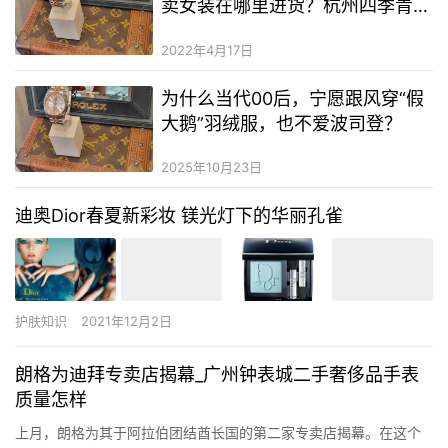
卖女装在哪里进货？杭州四季青童
装拿货价
2022年4月17日
为什么当代00后，宁愿跟风穿“假
大鹅”羽绒服，也不爱波司登？
2025年10月23日
迪奥Dior春夏新彩妆 镁光灯下的华丽孔雀
护肤知识
2021年12月2日
朗格为迪拜专卖店揭幕_广州钟表城二手奢侈品手表
质量怎样
上月，朗格为其于阿拉伯团结酋长国的第二家专卖店揭幕。在这个