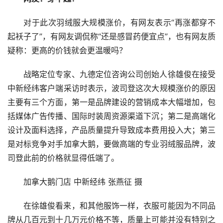
对于此次羽绒服大规模涨价，有网友表示“再涨都穿不
起袄子了”，有网友调侃称“还是感冒药便宜点”，也有网友质
疑称：更高的价钱就会更温暖吗？
战略定位专家、九德定位咨询公司创始人徐雄俊在接受
中新经纬客户端采访时表示，波司登这次大规模涨价的原因
主要有三个方面，第一是品牌建设的营销成本大幅增加，包
括媒体广告传播、国际时装周资源渠道下沉；第二是高端化
设计及面料选择，产品质量提升导致成本费用投入大；第三
是对标竞争对手加拿大鹅，要做高端的专业羽绒服品牌，波
司登此前的价格就显得低端了。
加拿大鹅门店 中新经纬 张燕征 摄
在徐雄俊看来，和其他服饰一样，衣服可能因为不同品
牌从几百元到十几万元价格不等，质量上可能并没有特别之