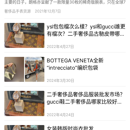
主要的日子，朗格亦呈献了一款限量30枚的稀奇版腕表，只在全球7
家朗格专卖店发售。 右起：朗格行政总裁Wilhelm Schmid、德国
奢侈品手表货源
2021年12月7日
驻杜拜总领事Klaus Ranner、朗格中东品牌总监Matthieu Dupont
&nbs…
ysl包包檔次么樣？ysl和gucci誰更
有檔次？二手奢侈品古馳皮帶哪裡
有
2022年4月27日
BOTTEGA VENETA全新
“intrecciato”编织包袋
2024年3月30日
二手奢侈品奢侈品服装批发市场？
gucci鞋二手奢侈品哪家比较好？
二手奢侈品gucci包哪里买
2022年4月24日
女装韩版时尚衣批发