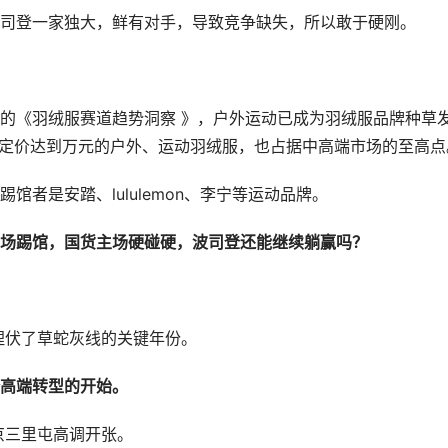
司登一家独大，鲜有对手，导致竞争缺失，所以敢于硬刚。
的《羽绒服赛道趋势洞察 》，户外运动已成为羽绒服品牌种草
最高定价达到万元的户外、运动羽绒服，也占据中高端市场的至高点
者是安踏、lululemon、李宁等运动品牌。
场踢馆，国货主场硬碰硬，波司登还能继续躺赢吗？
埋伏了草蛇灰线的关键年份。
高端转型的开始。
京三里屯高调开张。