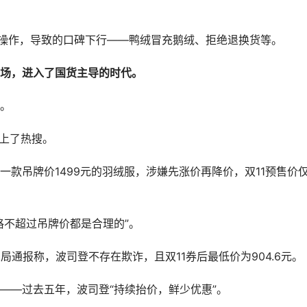
”操作，导致的口碑下行——鸭绒冒充鹅绒、拒绝退换货等。
场，进入了国货主导的时代。
。
外上了热搜。
款吊牌价1499元的羽绒服，涉嫌先涨价再降价，双11预售价
格不超过吊牌价都是合理的”。
局通报称，波司登不存在欺诈，且双11券后最低价为904.6元。
——过去五年，波司登“持续抬价，鲜少优惠”。