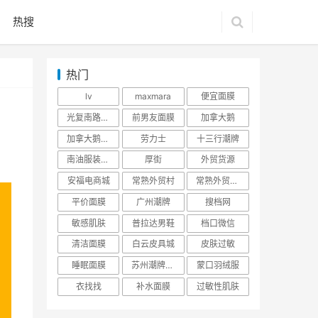
热搜
热门
lv
maxmara
便宜面膜
光复南路潮牌
前男友面膜
加拿大鹅
加拿大鹅羽绒服
劳力士
十三行潮牌
南油服装批发市场
厚街
外贸货源
安福电商城
常熟外贸村
常熟外贸村货源
平价面膜
广州潮牌
搜档网
敏感肌肤
普拉达男鞋
档口微信
清洁面膜
白云皮具城
皮肤过敏
睡眠面膜
苏州潮牌货源
蒙口羽绒服
衣找找
补水面膜
过敏性肌肤