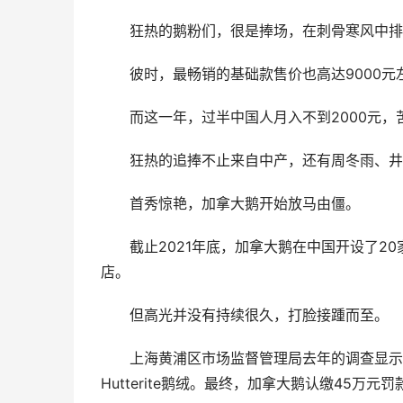
狂热的鹅粉们，很是捧场，在刺骨寒风中排
彼时，最畅销的基础款售价也高达9000元
而这一年，过半中国人月入不到2000元
狂热的追捧不止来自中产，还有周冬雨、井
首秀惊艳，加拿大鹅开始放马由僵。
截止2021年底，加拿大鹅在中国开设了2
店。
但高光并没有持续很久，打脸接踵而至。
上海黄浦区市场监督管理局去年的调查显示
Hutterite鹅绒。最终，加拿大鹅认缴45万元罚