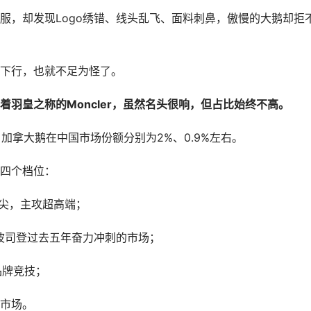
服，却发现Logo绣错、线头乱飞、面料刺鼻，傲慢的大鹅却拒
下行，也就不足为怪了。
羽皇之称的Moncler，虽然名头很响，但占比始终不高。
r、加拿大鹅在中国市场份额分别为2%、0.9%左右。
四个档位：
塔尖，主攻超高端；
是波司登过去五年奋力冲刺的市场；
品牌竞技；
市场。