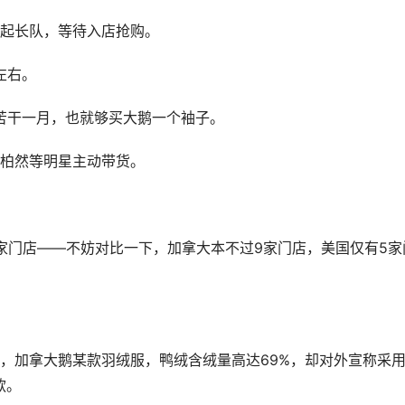
起长队，等待入店抢购。
左右。
，苦干一月，也就够买大鹅一个袖子。
柏然等明星主动带货。
0家门店——不妨对比一下，加拿大本不过9家门店，美国仅有5家
，加拿大鹅某款羽绒服，鸭绒含绒量高达69%，却对外宣称采
款。