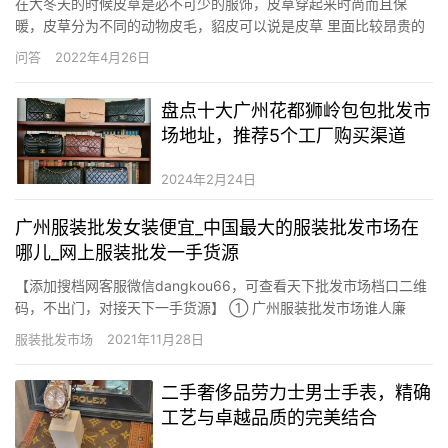
在大冬天的时候皮草是必不可少的服饰，皮草穿起来时尚而且保
暖，皮草分为不同的动物皮毛，貂皮可以说是皮草 里面比较昂贵的
了，那么什么是帕斯条貂皮。 帕斯条貂皮是什么意思 帕斯条貂皮是
问答
2022年4月26日
一种貂皮的颜色，名称是帕斯条，颜色与浅咖啡接近。貂皮素有“裘
中之王”之称。貂皮属于细皮毛裘 皮，皮板优良，轻柔结实，毛绒
盘点十大广州花都狮岭包包批发市
丰…
场地址，推荐5个工厂购买渠道
2024年2月24日
广州服装批发女装便宜_中国最大的服装批发市场在
哪儿_网上服装批发一手货源
【添加搜档网客服微信dangkou66，可查看天下批发市场档口二维
码，不出门，对接天下一手货源】 ① 广州服装批发市场谁人廉
价，新手拿货有什么技巧，一次拿货需要若干 广州市是天下性群众
服装批发市场
2021年11月28日
都领会的女装批发群集点，这儿有着许许多多的衣服批发市场数颇
为数，在女装进货或是购置衣服全是十分便捷的，随意去1个衣服…
二手奢侈品劳力士男士手表，精确
工艺与卓越品质的完美结合