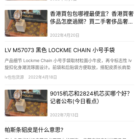
香港買包包哪裡最便宜？香港買奢
侈品怎麼過關？買二手奢侈品奢侈
品的群體
2022年4月20日
LV M57073 黑色 LOCKME CHAIN 小号手袋
产品细节 Lockme Chain 小号手袋取材粒面小牛皮，再令标志性 lv
旋扣化身潮流琢面设计。前袋和后贴袋方便取放，搭配皮质长肩垫
的滑链肩带实现舒适肩背或斜挎体验。 详细特征 23.0 x 16.0 x
lv包包货源
2022年4月18日
10.0 厘米 (长 x 高 x 宽) 粒面小牛皮 超细纤维内衬 粒面小牛皮饰边
做旧金属…
9015机芯和2824机芯买哪个好？
记者公布(今日看点）
2022年7月13日
帕斯条貂皮是什么意思?