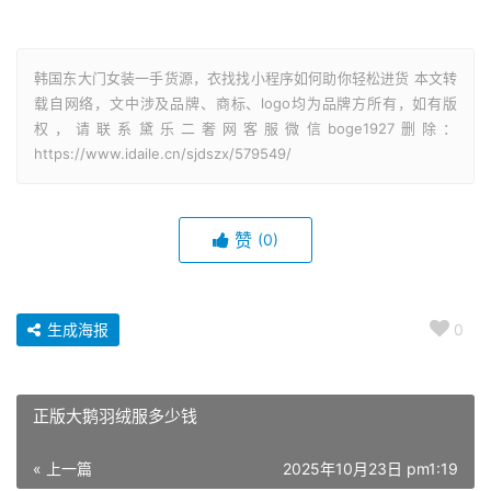
韩国东大门女装一手货源，衣找找小程序如何助你轻松进货 本文转
载自网络，文中涉及品牌、商标、logo均为品牌方所有，如有版
权，请联系黛乐二奢网客服微信boge1927删除：
https://www.idaile.cn/sjdszx/579549/
赞
(0)
生成海报
0
正版大鹅羽绒服多少钱
« 上一篇
2025年10月23日 pm1:19