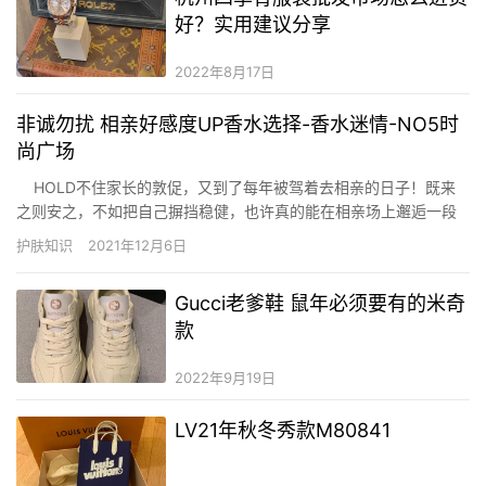
好？实用建议分享
2022年8月17日
非诚勿扰 相亲好感度UP香水选择-香水迷情-NO5时
尚广场
HOLD不住家长的敦促，又到了每年被驾着去相亲的日子！既来
之则安之，不如把自己摒挡稳健，也许真的能在相亲场上邂逅一段
美妙恋爱！一款俘获王子心的香水自然少不了，甜蜜的香氛会让他
护肤知识
2021年12月6日
对你一闻倾心！ &…
Gucci老爹鞋 鼠年必须要有的米奇
款
2022年9月19日
LV21年秋冬秀款M80841