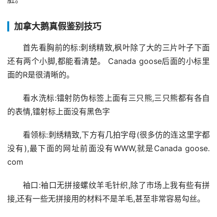
加拿大鹅真假鉴别技巧
首先看胸前的标:刺绣精致,枫叶除了大的三片叶子下面
还有两个小脚,都能看清楚。 Canada goose后面的小标里
面的R是很清晰的。
看水洗标:镭射防伪标签上面有三只熊,三只熊都有各自
的表情,镭射标上面没有黑色字
看领标:刺绣精致,下方有几拍字母(很多仿的连这里字都
没有),最下面的网址前面没有WWW,就是Canada goose. 
com
袖口:袖口无拼接螺纹羊毛针织,除了市场上我有些有拼
接,还有一些无拼接用的材料不是羊毛,甚至非常容易勾丝。