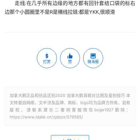
走线:在几乎所有边缘的地方都有回针套结口袋的标右
边那个小圆圈里不是R是横线拉链:都是YKK,很顺滑
打赏
赞
微海报
加拿大鹅正品和仿品区别2020 加拿大鹅真假对比图及鉴别技巧 本
文转载自网络，文中涉及品牌、商标、logo均为品牌方所有，如有
版权，请联系黛乐二奢网客服微信boge1927删除：
https://www.idaile.cn/sjdszx/579585/