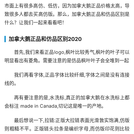
市面上有很多高仿、低仿，因为加拿大鹅正品价格太高，导
致很多人都去买高仿版。那么，加拿大鹅正品和仿品区别是
什么？让我们一起来看看吧！
加拿大鹅正品和仿品区别2020
首先,我们来看正品logo,枫叶比较秀气,枫叶的叶子可以
明显看出有菱角。需要注意的是仿品枫叶叶子会全堆到一起
我们再看字体,正品字体比较纤细,字体之间是没有连接
线的。
再有要注意的是,水洗标,真正的加拿大鹅在水洗标上都
会标注 made in Canada,切记这是唯一的产地。
最后想说一下,拉链:正版大拉链表面光滑敦实饱满,仿版
则粗糙不平。正版链头拉条是编织字母,而仿版印花则比较