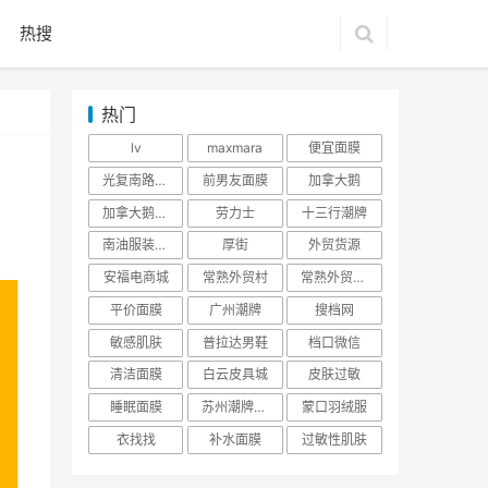
热搜
热门
lv
maxmara
便宜面膜
光复南路潮牌
前男友面膜
加拿大鹅
加拿大鹅羽绒服
劳力士
十三行潮牌
南油服装批发市场
厚街
外贸货源
安福电商城
常熟外贸村
常熟外贸村货源
平价面膜
广州潮牌
搜档网
敏感肌肤
普拉达男鞋
档口微信
清洁面膜
白云皮具城
皮肤过敏
睡眠面膜
苏州潮牌货源
蒙口羽绒服
衣找找
补水面膜
过敏性肌肤