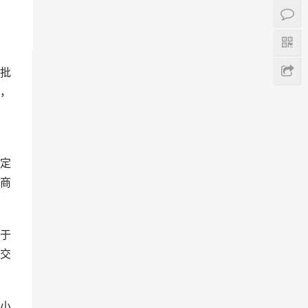
批
，
定
商
于
交
小