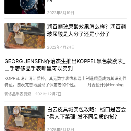
2022年8月19日
润百颜玻尿酸效果怎么样？润百颜
玻尿酸是大分子还是小分子
2022年4月24日
GEORG JENSEN乔治杰生推出KOPPEL黑色款腕表_
二手奢侈品手表哪里可以买到
KOPPEL设计清洁质朴，其无数字表盘和瑞士制造质量成为其识别性
特征。腕表完善地展现了佩带者的个性。 丹麦设计师Henning
Koppel汉宁•古柏在1978年制作了一款异常美妙的原创腕表，差异
奢侈品手表货源
2021年12月7日
于一样平常奢华表品的高调特色，…
白云皮具城买包攻略：档口是否会
“看人下菜碟”发不同品质的货？
2025年5月13日