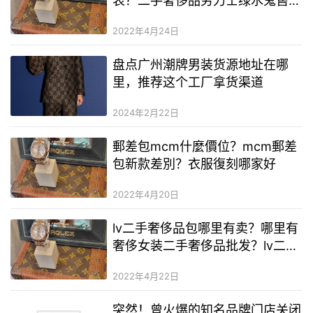
表？二手奢侈品劳力士绿水鬼售价
多少？浪琴名匠二手奢侈品表一般
2022年4月24日
多少钱
盘点广州潮牌男装货源地址在哪
里，推荐这个工厂拿货渠道
2024年2月22日
郵差包mcm什麼價位？mcm郵差
包新款差別？衣服復刻哪家好
2022年4月20日
lv二手奢侈品包哪里有卖？哪里有
奢侈女装二手奢侈品批发？lv二手
奢侈品多少钱
2022年4月22日
突然！曾火爆的知名品牌门店关闭