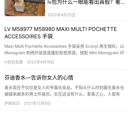
lv包为什么一眼能看出真假？奢侈
品配饰二手奢侈品黛乐二奢货源
2022年4月25日
LV M58977 M58980 MAXI MULTI POCHETTE
ACCESSOIRES 手袋
Maxi Multi Pochette Accessoires 手袋采用 Econyl 再生锦纶。以
Monogram 刺绣外层营造蓬松软垫质感，搭配 Mini Monogram 印
花 Econyl 面料内衬。设有多个口袋与隔层，并将 Pochette
lv包包货源
2022年4月19日
Accessoires 手拿包、Pochett…
芬迪香水—告诉你女人的心情
香水现在不仅仅是女人的专属化妆品，不知从什么时刻最先香水也
被越来越多的男士所喜欢。实在这没有什么，爱美之心，人皆有
之，男士也不破例。芬迪香水的种类许多，怪异的香氛让不少人都
护肤知识
2021年12月9日
喜欢，固然在价钱方面芬迪香水也有一定的高度，事实价值是用价
钱来决议的。品牌推出的最后一款香水Palazzo已是三年之前。在去
年冬…