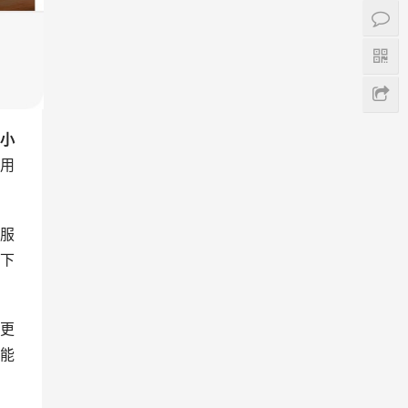
小
用
服
下
更
能