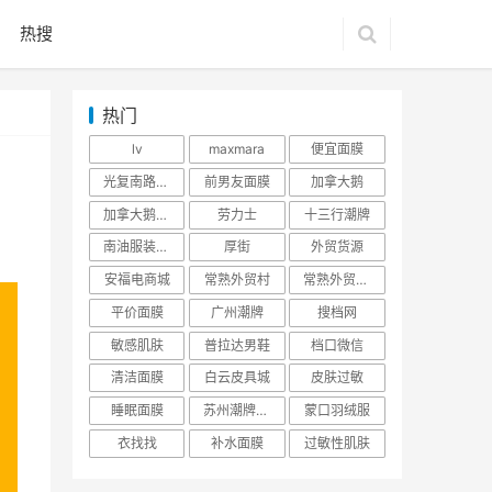
热搜
热门
lv
maxmara
便宜面膜
光复南路潮牌
前男友面膜
加拿大鹅
加拿大鹅羽绒服
劳力士
十三行潮牌
南油服装批发市场
厚街
外贸货源
安福电商城
常熟外贸村
常熟外贸村货源
平价面膜
广州潮牌
搜档网
敏感肌肤
普拉达男鞋
档口微信
清洁面膜
白云皮具城
皮肤过敏
睡眠面膜
苏州潮牌货源
蒙口羽绒服
衣找找
补水面膜
过敏性肌肤