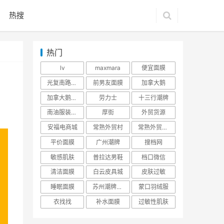
热搜
热门
lv
maxmara
便宜面膜
光复南路潮牌
前男友面膜
加拿大鹅
加拿大鹅羽绒服
劳力士
十三行潮牌
南油服装批发市场
厚街
外贸货源
安福电商城
常熟外贸村
常熟外贸村货源
平价面膜
广州潮牌
搜档网
敏感肌肤
普拉达男鞋
档口微信
清洁面膜
白云皮具城
皮肤过敏
睡眠面膜
苏州潮牌货源
蒙口羽绒服
衣找找
补水面膜
过敏性肌肤