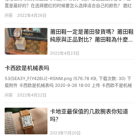
置是最好的？在选择腮红的时候要怎么选择适合自己的颜色？ 腮红
涂在哪个位置 腮红通常应该涂抹在颧骨的最高处会更好看一些，在
问答
2022年4月26日
涂抹腮红之前最好是稍微费一点的小心思，在脸部轮廓的地方涂抹
一些深色的阴影粉让脸看上去更小一些，这样能够让脸上去更好看
莆田鞋一定是莆田發貨嗎？莆田鞋
也能够…
純原與正品對比？莆田鞋為什麼比
正品還耐穿
2022年4月23日
卡西欧是机械表吗
53{SEA3Y_F(Y428IJ[~RSNM.png (576.78 KB, 下载次数: 30) 下
载附件 卡西欧是机械表吗 2020-9-26 18:00 上传 卡西欧不是机械
表，是石英表。石英表走时准确。卡西欧是石英表三大巨头之一。
问答
2022年4月22日
常见的卡西欧手表大多都是石英表，采用石英机芯。但是卡西欧电
子屏…
卡地亚最保值的几款腕表你知道
吗？
2023年11月20日