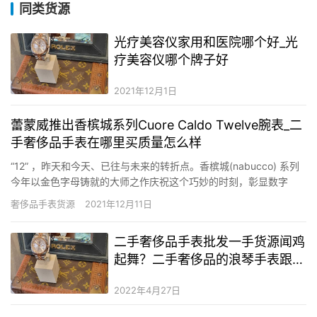
同类货源
光疗美容仪家用和医院哪个好​_光
疗美容仪哪个牌子好
2021年12月1日
蕾蒙威推出香槟城系列Cuore Caldo Twelve腕表_二
手奢侈品手表在哪里买质量怎么样
“12” ，昨天和今天、已往与未来的转折点。香槟城(nabucco) 系列
今年以金色字母铸就的大师之作庆祝这个巧妙的时刻，彰显数字
“12” 的怪异寄义。蕾蒙威(RAYMOND WEIL)香槟城Cuore Caldo
奢侈品手表货源
2021年12月11日
Twelve 腕表就以这种方式横空出世，强调每一天都无比珍贵。 香槟
城系列以时尚的…
二手奢侈品手表批发一手货源闻鸡
起舞？二手奢侈品的浪琴手表跟真
的有什么区别？抖音卖二手奢侈品
2022年4月27日
手表是真的吗