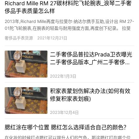
Richard Mille RM 27碳材料陀飞轮腕表_浪琴二手奢
侈品手表质量怎么样
2013年,Richard Mille再度与拉斐尔·纳达尔携手互助,设计出 RM 27-
01陀飞轮腕表,在腕表的轻盈与耐用强度方面,再度创下纪录。 拉斐
尔纳达尔与 Richard Mille的互助开启了乐成的扉页:在网球场上,来自
奢侈品手表货源
2021年12月21日
马略卡的纳达尔在2012年第七度蝉 联法网冠军;在腕表方面,Richa…
二手奢侈品普拉达Prada卫衣曝光
二手奢侈品版本_广州二手奢侈品
男装货源在哪里
2022年1月3日
积家表蒙划伤解决办法(如何有效
修复积家表划痕)
2023年12月4日
腮红涂在哪个位置 腮红怎么选择适合自己的颜色？
在化妆的时候打点腮红可以提升人们的气色，那这腮红打在哪个位