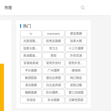
热搜
热门
lv
maxmara
便宜面膜
光复南路潮牌
前男友面膜
加拿大鹅
加拿大鹅羽绒服
劳力士
十三行潮牌
南油服装批发市场
厚街
外贸货源
安福电商城
常熟外贸村
常熟外贸村货源
平价面膜
广州潮牌
搜档网
敏感肌肤
普拉达男鞋
档口微信
清洁面膜
白云皮具城
皮肤过敏
睡眠面膜
苏州潮牌货源
蒙口羽绒服
衣找找
补水面膜
过敏性肌肤