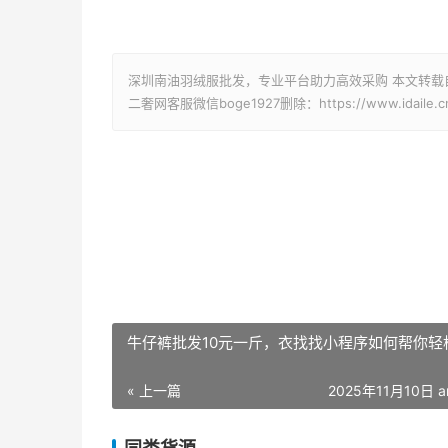
深圳南油羽绒服批发，专业平台助力高效采购 本文转载
二奢网客服微信boge1927删除：https://www.idaile.cn/
牛仔裤批发10元一斤，衣找找小程序如何帮你轻
« 上一篇
2025年11月10日 a