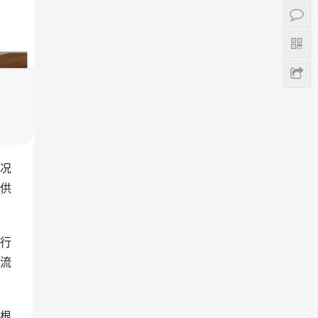
况
供
行
流
根