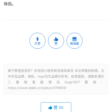
体验。
打赏
赞
微海报
裤子哪里批发好？衣找找小程序助你高效拿货 本文转载自网络，文
中涉及品牌、商标、logo均为品牌方所有，如有版权，请联系黛乐
二奢网客服微信boge1927删除：
https://www.idaile.cn/sjdszx/579859/
赞
(0)