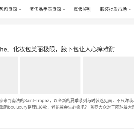
包包货源
奢侈品手表货源
真假鉴别
服装批发市场
omphe」化妆包美丽极限，腋下包让人心痒难耐
家来到南法的Saint-Tropez，以全新的夏季系列与时装迷见面，不只洋
bouluxury整理出8款，老花控会失心疯吧？ 普罗大众对于网球最大