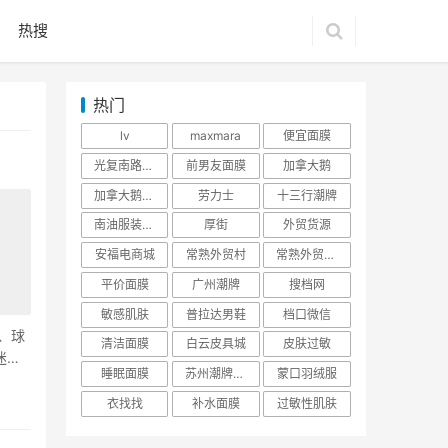
热搜
热门
lv
maxmara
便宜面膜
光复南路潮牌
前男友面膜
加拿大鹅
加拿大鹅羽绒服
劳力士
十三行潮牌
南油服装批发市场
厚街
外贸货源
安福电商城
常熟外贸村
常熟外贸村货源
平价面膜
广州潮牌
搜档网
敏感肌肤
普拉达男鞋
档口微信
装、球
清洁面膜
白云皮具城
皮肤过敏
迷
睡眠面膜
苏州潮牌货源
蒙口羽绒服
衣找找
补水面膜
过敏性肌肤