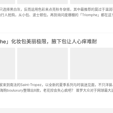
守地只选择黑白灰，反而运用色彩来点亮秋冬穿搭，其中最推荐的莫过于温润
内行人抢购，从小包、波士顿包，再到询问度爆棚的「Triomphe」都在这！ 
omphe」化妆包美丽极限，腋下包让人心痒难耐
家来到南法的Saint-Tropez，以全新的夏季系列与时装迷见面，不只洋
bouluxury整理出8款，老花控会失心疯吧？ 普罗大众对于网球最大