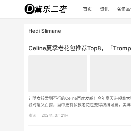
首页
资讯
奢侈品
Hedi Slimane
Celine夏季老花包推荐Top8，「Tr
让酷女孩爱到不行的Celine再度发威！今年夏天带领着大
鞋时髦又百搭，当中更有多款老花包变得缤纷可爱，美洋海购
思，就是很有“菁英主义”，但这也是时尚…
资讯
2024年3月21日