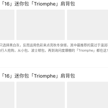
气「16」迷你包「Triomphe」肩背包
守地只选择黑白灰，反而运用色彩来点亮秋冬穿搭，其中最推荐的莫过于温润
内行人抢购，从小包、波士顿包，再到询问度爆棚的「Triomphe」都在这！ 
气「16」迷你包「Triomphe」肩背包