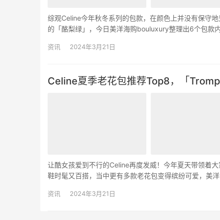
综观Celine今年秋冬系列的包款，在颜色上并没有保
的「酪梨绿」，今日美洋海购bouluxury整理出6个包款
「Teen Triomphe」肩背包…
资讯
2024年3月21日
Celine夏季老花包推荐Top8，「Tr
让酷女孩爱到不行的Celine再度发威！今年夏天带领着大
鞋时髦又百搭，当中更有多款老花包变得缤纷可爱，美洋海购
思，就是很有“菁英主义”，但这也是时尚…
资讯
2024年3月21日