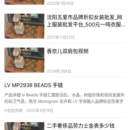
2022年1月26日
沈阳五爱市品牌折扣女装批发_网
上服装批发平台_500元一吨衣服
批发
2021年11月27日
香奈儿双肩包视频
2024年1月8日
LV MP2938 BEADS 手链
产品详细 lv Beads 手链汇聚欧泊石、水晶、树脂珍珠和铭纹金属件
的前卫气息，再令 Monogram 花卉和 LV 字母融入品牌标志性美学
理念。可随心调节长度。 详细特征 树脂 欧泊石 水晶 金属件
lv包包货源
2022年4月19日
Monogram 花卉 LV 字母 可调节 打赏赞微海报
二手奢侈品劳力士金表多少钱