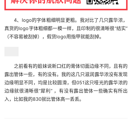
4、logo的字体粗细明显更粗。我对比了几只露华浓，
真货的logo字体粗细都一模一样，且印制的很清晰很“结实”
（不容易被刮掉），假货logo用指甲就能刮掉。
之前看有的姐妹说新口红的膏体切面边缘不同，且有的
露出管体一些，有的没有。我的这几只滋润露华浓没有发现
边缘明显不同，均是比较圆滑，但051这只哑光的露华浓的
边缘就很清晰很“犀利” ，有没有露出管体一些确实有所出
入，比如我的830就比管体高一丢丢。