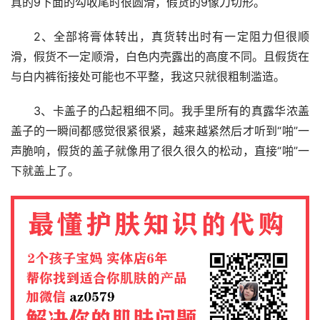
真的9下面的勾收尾时很圆滑，假货的9像刀切形。
2、全部将膏体转出，真货转出时有一定阻力但很顺
滑，假货不一定顺滑，白色内壳露出的高度不同。且假货在
与白内裤衔接处可能也不平整，我这只就很粗制滥造。
3、卡盖子的凸起粗细不同。我手里所有的真露华浓盖
盖子的一瞬间都感觉很紧很紧，越来越紧然后才听到“啪”一
声脆响，假货的盖子就像用了很久很久的松动，直接“啪”一
下就盖上了。