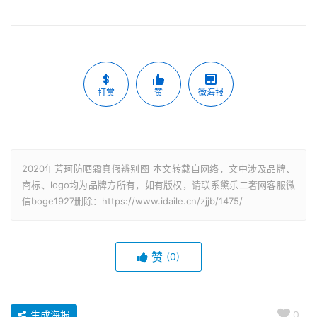
打赏
赞
微海报
2020年芳珂防晒霜真假辨别图 本文转载自网络，文中涉及品牌、
商标、logo均为品牌方所有，如有版权，请联系黛乐二奢网客服微
信boge1927删除：https://www.idaile.cn/zjjb/1475/
赞
(0)
生成海报
0