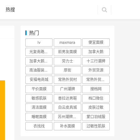
热搜
热门
lv
maxmara
便宜面膜
光复南路潮牌
前男友面膜
加拿大鹅
加拿大鹅羽绒服
劳力士
十三行潮牌
南油服装批发市场
厚街
外贸货源
安福电商城
常熟外贸村
常熟外贸村货源
平价面膜
广州潮牌
搜档网
敏感肌肤
普拉达男鞋
档口微信
清洁面膜
白云皮具城
皮肤过敏
睡眠面膜
苏州潮牌货源
蒙口羽绒服
衣找找
补水面膜
过敏性肌肤