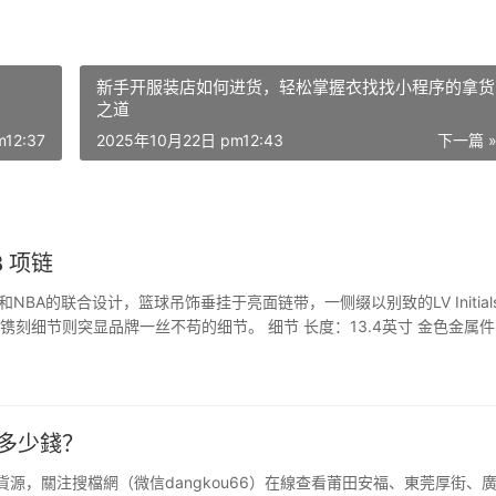
新手开服装店如何进货，轻松掌握衣找找小程序的拿货
之道
12:37
2025年10月22日 pm12:43
下一篇 
B 项链
易威登和NBA的联合设计，篮球吊饰垂挂于亮面链带，一侧缀以别致的LV Initial
刻细节则突显品牌一丝不苟的细节。 细节 长度：13.4英寸 金色金属件
鞋多少錢？
貨源，關注搜檔網（微信dangkou66）在線查看莆田安福、東莞厚街、