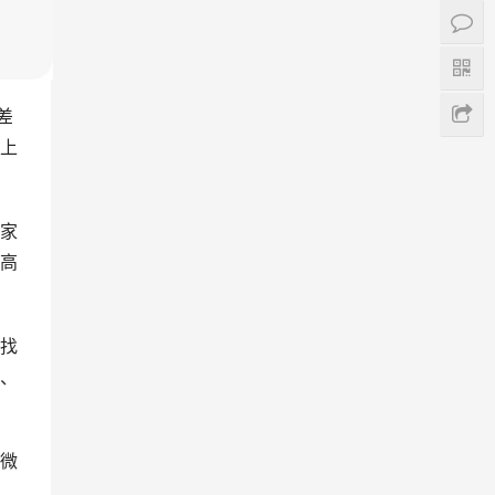
差
上
家
高
找
、
微