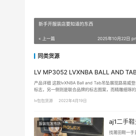
新手开服装店要知道的东西
« 上一篇
2025年10月22日 pm
同类货源
LV MP3052 LVXNBA BALL AND TA
产品详细 这款lvXNBA Ball and Tab吊坠展现路
标志，另一侧则是联合品牌的标志图案，而精雕细琢的镌
吊饰刻有LV Initials…
lv包包货源
2022年4月19日
aj1二手
服装批发市场
找莆田鞋一手