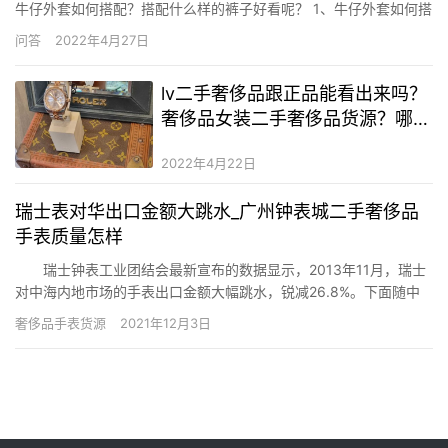
牛仔外套如何搭配？搭配什么样的裤子好看呢？ 1、牛仔外套如何搭
配好看呢？ 牛仔外套与裙子、裤子和连衣裙都可以搭配，是非常百
问答
2022年4月27日
搭的时髦好物!而且可帅可美、可盐可甜，选对一件百搭的牛仔外套
可以穿很多年都不会过时，款式经典，自带青春气息！ 与裤装搭
lv二手奢侈品跟正品能看出来吗？
配…
奢侈品女装二手奢侈品货源？哪个
平台能买到二手奢侈品奢侈品
2022年4月22日
瑞士表对华出口金额大跳水_广州钟表城二手奢侈品
手表质量怎样
瑞士钟表工业团结会最新宣布的数据显示，2013年11月，瑞士
对中海内地市场的手表出口金额大幅跳水，锐减26.8%。下面随中
品牌网小编一起来看看吧!www.chinapp.com 中国品牌网 11月
奢侈品手表货源
2021年12月3日
瑞士手表出口总值为21.5亿瑞士法郎，同比下跌0.5%，急速恶化的
中海内地市场在该月已由已往瑞士…