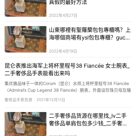
真假的最好方法
2022年4月27日
山東哪裡有聖羅蘭包包專櫃嗎？上
海哪個商場有ysl包包專櫃？gucci
二手奢侈品包多少錢
2022年4月19日
昆仑表推出海军上将杯里程号38 Fiancée 女士腕表_
二手奢侈品手表能看出来吗
集优雅品味于一体的Corum（昆仑）水师上将杯里程号38 Fiancée
（Admiral’s Cup Legend 38 Fiancée）腕表，外面设珍珠贝母及镶
嵌着色彩斑斓的宝石，提供白丶粉红或蓝色珍珠贝母三款限量名目
奢侈品手表货源
2021年12月11日
选择。 Admiral’s Cup水师上将杯系列自1960年一直传承着品牌对
海…
二手奢侈品货源在哪里找_lv二手
奢侈品单肩包包多少钱_二手奢侈
品古驰夹克外套哪里的货最好