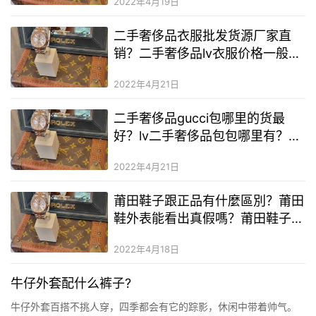
2022年4月19日
二手奢侈品衣服批发货源厂家直
销？二手奢侈品lv衣服价格一般多
少钱？二手奢侈品lv女包二手奢侈
2022年4月21日
品在哪里买到
二手奢侈品gucci包哪里的货最
好？lv二手奢侈品包包哪里有？二
手奢侈品二手奢侈品化妆品小样货
2022年4月21日
源
莆田鞋子跟正品有什麼區別？莆田
鞋外表能看出真假嗎？莆田鞋子的
品質分類
2022年4月18日
牛仔外套配什么裤子?
牛仔外套百搭不挑人穿，四季都会有它的踪影，休闲中带着帅气。