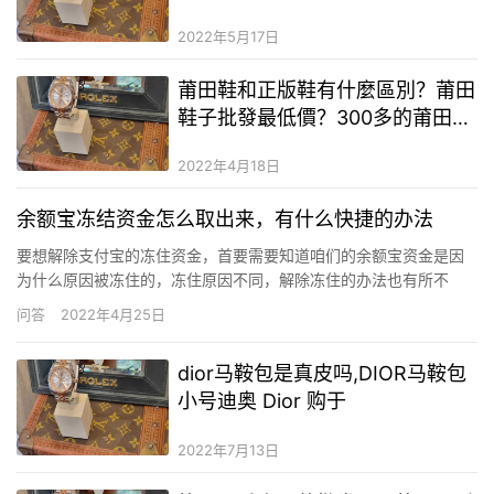
讯)
2022年5月17日
莆田鞋和正版鞋有什麼區別？莆田
鞋子批發最低價？300多的莆田鞋
什麼質量
2022年4月18日
余额宝冻结资金怎么取出来，有什么快捷的办法
要想解除支付宝的冻住资金，首要需要知道咱们的余额宝资金是因
为什么原因被冻住的，冻住原因不同，解除冻住的办法也有所不
同。 打开手机支付宝，找到余额宝点击进入，在余额宝总金额下方
问答
2022年4月25日
就有冻住金额的选项，点击进入后即可查看冻住原因，也就有了对
应的解决办法： QQ截图20201229101709.jpg (37…
dior马鞍包是真皮吗,DIOR马鞍包
小号迪奥 Dior 购于
2022年7月13日