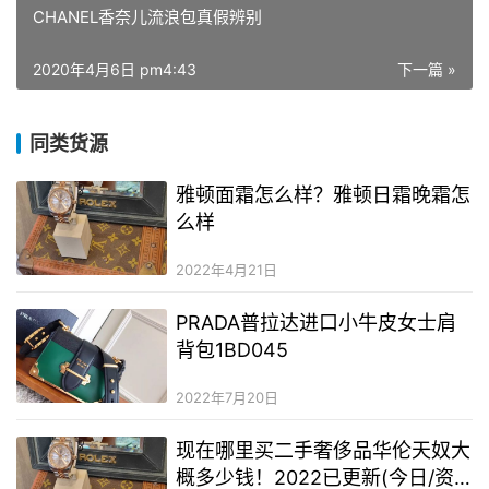
CHANEL香奈儿流浪包真假辨别
2020年4月6日 pm4:43
下一篇 »
同类货源
雅顿面霜怎么样？雅顿日霜晚霜怎
么样
2022年4月21日
PRADA普拉达进口小牛皮女士肩
背包1BD045
2022年7月20日
现在哪里买二手奢侈品华伦天奴大
概多少钱！2022已更新(今日/资