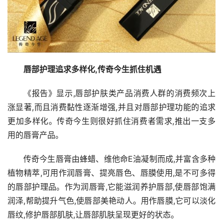
唇部护理追求多样化,传奇今生抓住机遇
《报告》显示,唇部护肤类产品消费人群的消费频次上
涨显著,而且消费黏性逐渐增强,并且对唇部护理功能的追求
更加多样化。传奇今生则很好抓住消费者需求,推出一支多
用的唇膏产品。
传奇今生唇膏由蜂蜡、维他命E油凝制而成,并富含多种
植物精萃,可用作润唇膏、提亮唇色、唇膜使用,是不可多得
的唇部护理品。作为润唇膏,它能滋润养护唇部,使唇部饱满
润泽,帮助提升气色,使唇部美艳动人。用作唇膜,它可以淡化
唇纹,修护唇部肌肤,让唇部肌肤呈现更好的状态。